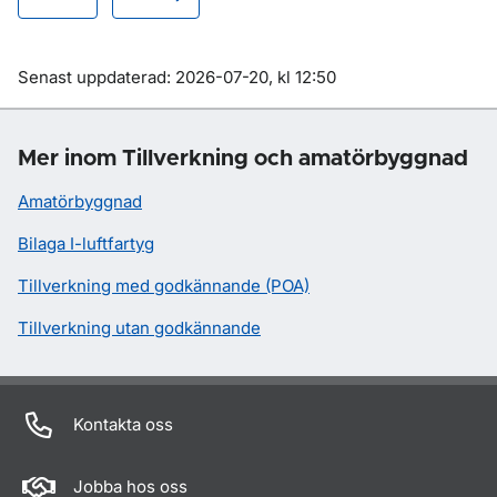
Om sidan
Senast uppdaterad: 2026-07-20, kl 12:50
Mer inom Tillverkning och amatörbyggnad
Amatörbyggnad
Bilaga I-luftfartyg
Tillverkning med godkännande (POA)
Tillverkning utan godkännande
Kontakta oss
Jobba hos oss