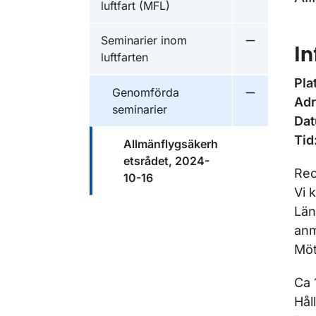
luftfart (MFL)
Seminarier inom
Undermeny fö
In
luftfarten
Pla
Genomförda
Undermeny f
Adr
seminarier
Dat
Tid
Allmänflygsäkerh
etsrådet, 2024-
Rec
10-16
Vi 
Län
anm
Möt
Ca 
Hål