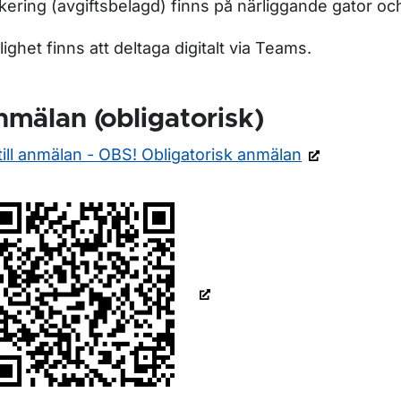
kering (avgiftsbelagd) finns på närliggande gator oc
lighet finns att deltaga digitalt via Teams.
mälan (obligatorisk)
till anmälan - OBS! Obligatorisk anmälan