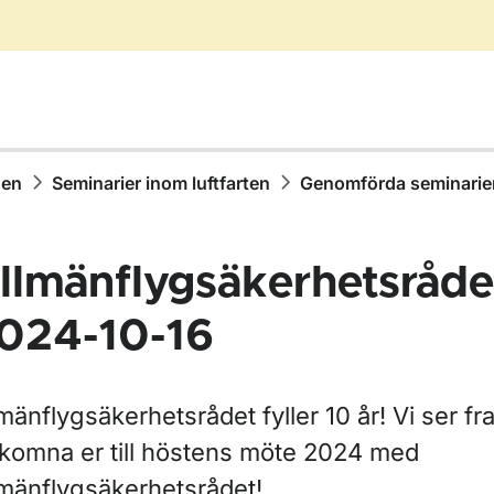
hen
Seminarier inom luftfarten
Genomförda seminarie
llmänflygsäkerhetsråde
024-10-16
mänflygsäkerhetsrådet fyller 10 år! Vi ser f
lkomna er till höstens möte 2024 med
ör Meddelande från Transportstyrelsen om luftfart (MFL)
lmänflygsäkerhetsrådet!