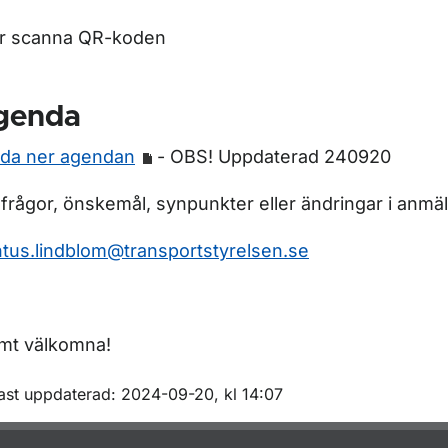
er scanna QR-koden
genda
da ner agendan
- OBS! Uppdaterad 240920
 frågor, önskemål, synpunkter eller ändringar i anmä
tus.lindblom@transportstyrelsen.se
mt välkomna!
m sidan
ast uppdaterad: 2024-09-20, kl 14:07