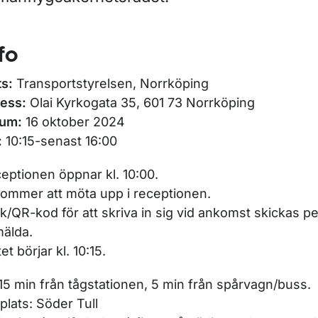
r Seminarier inom luftfarten
fo
ts:
Transportstyrelsen, Norrköping
ör Genomförda seminarier
ess:
Olai Kyrkogata 35, 601 73 Norrköping
um:
16 oktober 2024
:
10:15-senast 16:00
eptionen öppnar kl. 10:00.
kommer att möta upp i receptionen.
k/QR-kod för att skriva in sig vid ankomst skickas p
älda.
et börjar kl. 10:15.
15 min från tågstationen, 5 min från spårvagn/buss.
lplats: Söder Tull