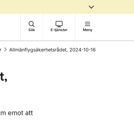
Sök
E-tjänster
Meny
r
Allmänflygsäkerhetsrådet, 2024-10-16
t,
ram emot att