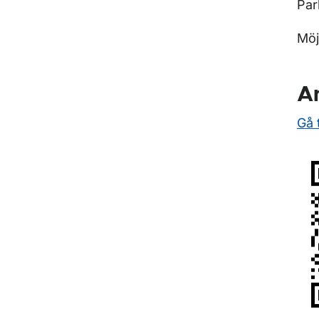
Par
Möj
An
Gå 