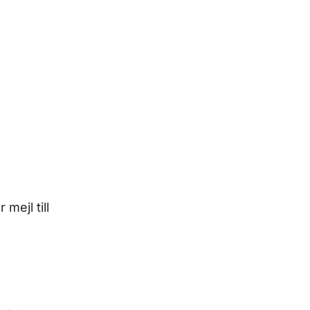
er
mejl
till