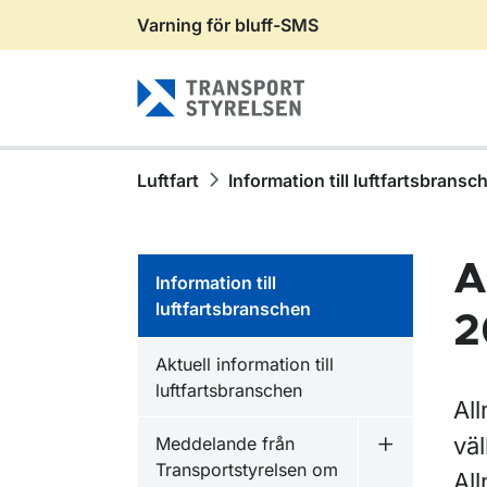
Varning för bluff-SMS
Gå till sidans innehåll
Luftfart
Information till luftfartsbransc
A
Information till
luftfartsbranschen
2
Aktuell information till
luftfartsbranschen
All
vä
Meddelande från
Undermeny f
Transportstyrelsen om
Al