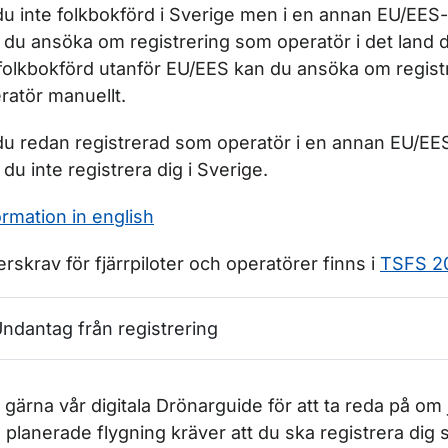
du inte folkbokförd i Sverige men i en annan EU/EE
 du ansöka om registrering som operatör i det land d
folkbokförd utanför EU/EES kan du ansöka om regist
r Tillstånd för drönare
ratör manuellt.
du redan registrerad som operatör i en annan EU/E
 du inte registrera dig i Sverige.
ormation in english
erskrav för fjärrpiloter och operatörer finns i
TSFS 2
ndantag från registrering
 gärna vår digitala Drönarguide för att ta reda på om 
 planerade flygning kräver att du ska registrera dig