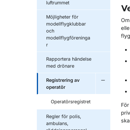
luftrummet
Ve
Möjligheter för
Om 
modellflygklubbar
ell
och
fly
modellflygföreninga
r
Rapportera händelse
med drönare
Registrering av
Undermeny f
operatör
Operatörsregistret
För
pri
Regler för polis,
ska
ambulans,