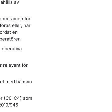
ahålls av
 inom ramen för
öras eller, när
bordat en
operatören
s operativa
 relevant för
met med hänsyn
sser (C0–C4) som
 2019/945