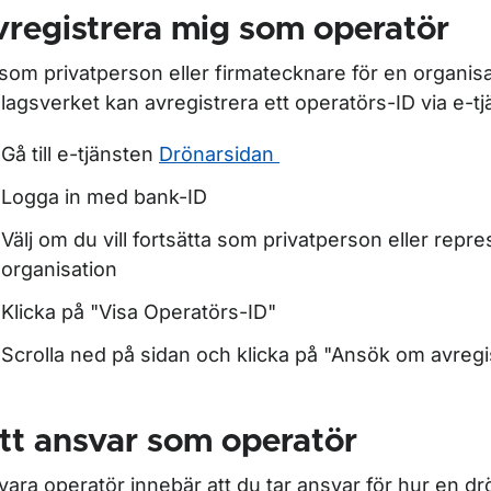
r Leasing av luftfartyg
registrera mig som operatör
som privatperson eller firmatecknare för en organisa
olagsverket kan avregistrera ett operatörs-ID via e-tj
Gå till e-tjänsten
Drönarsidan
Logga in med bank-ID
Välj om du vill fortsätta som privatperson eller repr
organisation
Klicka på "Visa Operatörs-ID"
Scrolla ned på sidan och klicka på "Ansök om avregi
tt ansvar som operatör
 vara operatör innebär att du tar ansvar för hur en d