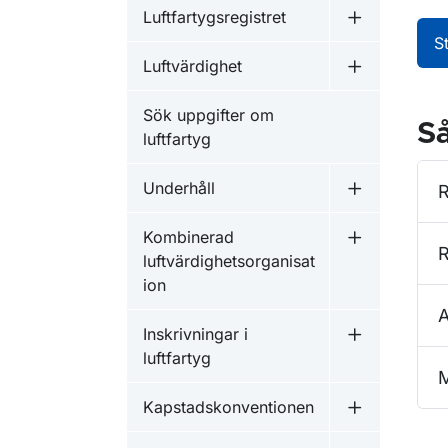
Luftfartygsregistret
Undermeny fö
S
Luftvärdighet
Undermeny f
Sök uppgifter om
Så
luftfartyg
Underhåll
R
Undermeny f
Kombinerad
Undermeny f
R
luftvärdighetsorganisat
ion
A
Inskrivningar i
Undermeny fö
luftfartyg
M
Kapstadskonventionen
Undermeny f