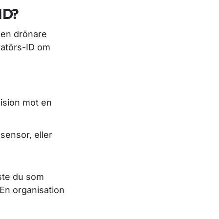
ID?
 en drönare
ratörs-ID om
lision mot en
sensor, eller
åste du som
 En organisation