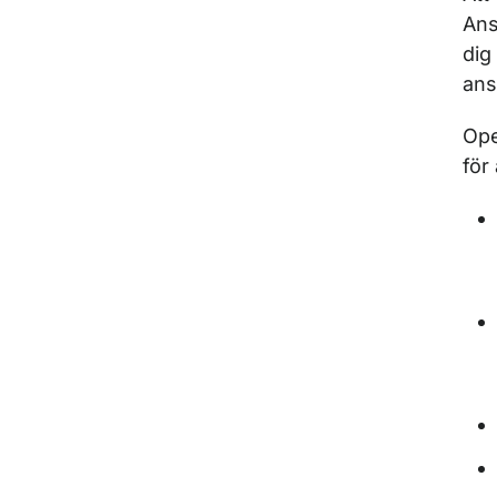
Ans
dig
ansv
Ope
för