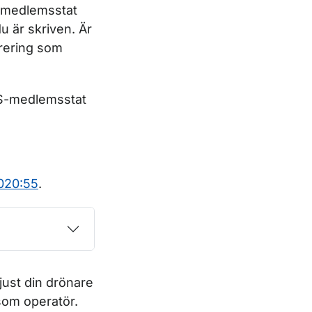
S-medlemsstat
u är skriven. Är
rering som
ES-medlemsstat
020:55
.
just din drönare
 som operatör.