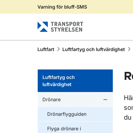
Varning för bluff-SMS
Gå till sidans innehåll
Luftfart
Luftfartyg och luftvärdighet
R
Luftfartyg och
luftvärdighet
Hä
Drönare
Undermeny 
som
Drönarflygguiden
du
Flyga drönare i