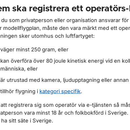
m ska registrera ett operatörs-
du som privatperson eller organisation ansvarar för
er modellflygplan, måste den vara märkt med ett ope
gningen sker utomhus och luftfartyget:
väger minst 250 gram, eller
kan överföra över 80 joule kinetisk energi vid en kol
människa, eller
är utrustad med kamera, ljudupptagning eller annan 
ör Registrering av operatör
tillhör flygning i
kategori specifik
.
 att registrera sig som operatör via e-tjänsten så m
vatperson vara minst 18 år och folkbokförd i Sverige.
 ha sitt säte i Sverige.