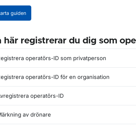
r Luftfartygsregistret
tarta guiden
ör Luftvärdighet
 här registrerar du dig som ope
egistrera operatörs-ID som privatperson
ör Underhåll
ör Kombinerad luftvärdighetsorganisation
egistrera operatörs-ID för en organisation
vregistrera operatörs-ID
r Inskrivningar i luftfartyg
ärkning av drönare
ör Kapstadskonventionen