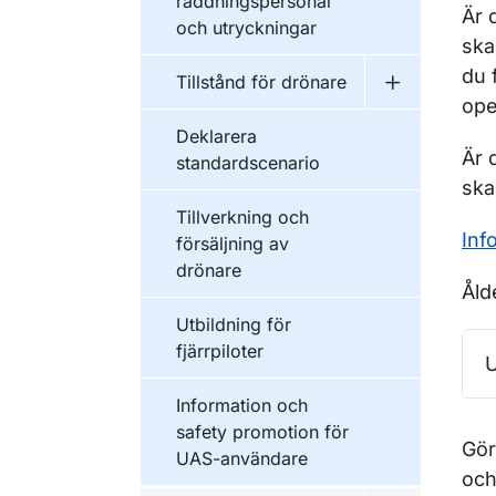
räddningspersonal
Är 
och utryckningar
ska
du 
Tillstånd för drönare
Undermeny fö
ope
Deklarera
Är 
standardscenario
ska
Tillverkning och
Inf
försäljning av
drönare
Åld
Utbildning för
fjärrpiloter
U
Information och
safety promotion för
Gör
UAS-användare
och