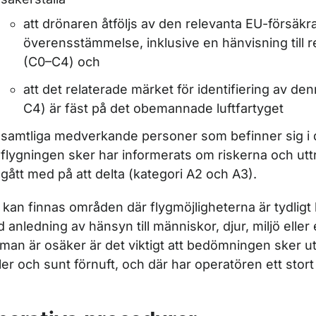
att drönaren åtföljs av den relevanta EU-försäk
överensstämmelse, inklusive en hänvisning till r
(C0–C4) och
att det relaterade märket för identifiering av de
C4) är fäst på det obemannade luftfartyget
samtliga medverkande personer som befinner sig i
flygningen sker har informerats om riskerna och utt
gått med på att delta (kategori A2 och A3).
 kan finnas områden där flygmöjligheterna är tydlig
 anledning av hänsyn till människor, djur, miljö elle
l man är osäker är det viktigt att bedömningen sker ut
ler och sunt förnuft, och där har operatören ett stort