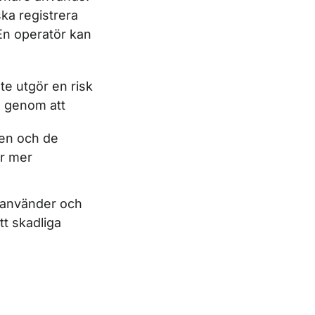
ska registrera
En operatör kan
te utgör en risk
om genom att
gen och de
ör mer
tt använder och
tt skadliga