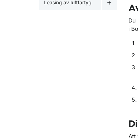
Leasing av luftfartyg
Undermeny fö
Av
Du 
i B
Di
Att