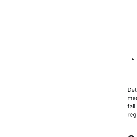
Det
med
fal
reg