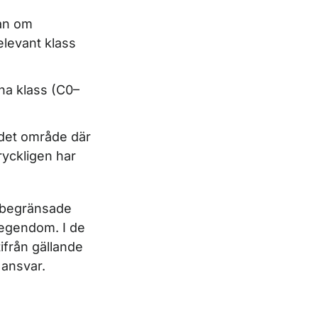
ran om
elevant klass
nna klass (C0–
 det område där
ryckligen har
t begränsade
r egendom. I de
ifrån gällande
 ansvar.