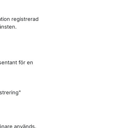
tion registrerad
änsten.
esentant för en
strering"
rönare används.