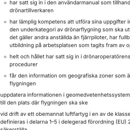
har satt sig in i den användarmanual som tillhand
drönartillverkaren
har lämplig kompetens att utföra sina uppgifter
den underkategori av drönarflygning som ska utf
det gäller andra anställda än fjärrpiloter, har full
utbildning på arbetsplatsen som tagits fram av 
helt och hållet har satt sig in i drönaroperatören
procedurer
får den information om geografiska zoner som är
flygningen
uppdatera informationen i geomedvetenhetssyste
till den plats där flygningen ska ske
vid drift av ett obemannat luftfartyg i en av de kla
definieras i delarna 1–5 i delegerad förordning (EU)
säkerställa