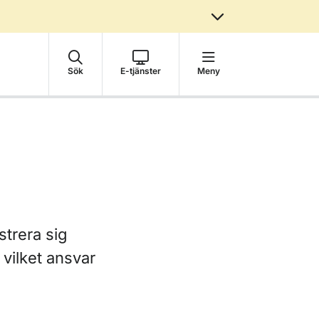
Sök
E-tjänster
Meny
strera sig
 vilket ansvar