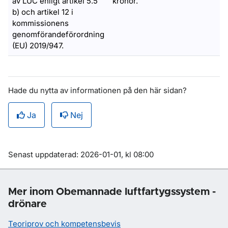
av LUC enligt artikel 5.5
kronor.
b) och artikel 12 i
kommissionens
genomförandeförordning
(EU) 2019/947.
Hade du nytta av informationen på den här sidan?
Ja
Nej
Om sidan
Senast uppdaterad: 2026-01-01, kl 08:00
Mer inom Obemannade luftfartygssystem -
drönare
Teoriprov och kompetensbevis