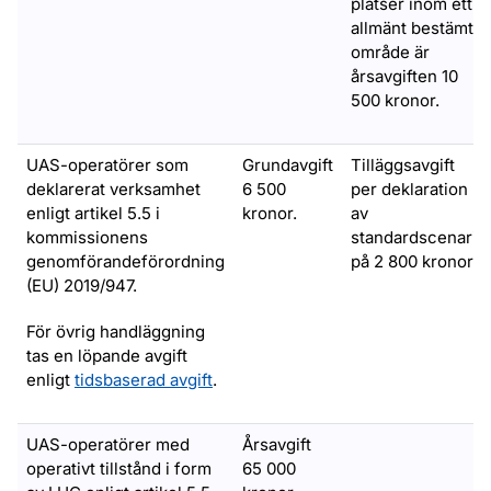
platser inom ett
allmänt bestämt
område är
årsavgiften 10
500 kronor.
UAS-operatörer som
Grundavgift
Tilläggsavgift
deklarerat verksamhet
6 500
per deklaration
enligt artikel 5.5 i
kronor.
av
kommissionens
standardscenario
genomförandeförordning
på 2 800 kronor.
(EU) 2019/947.
För övrig handläggning
tas en löpande avgift
enligt
tidsbaserad avgift
.
UAS-operatörer med
Årsavgift
operativt tillstånd i form
65 000