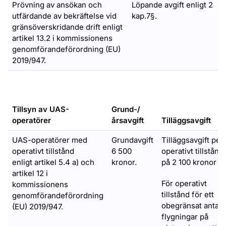
Prövning av ansökan och
Löpande avgift enligt 2
utfärdande av bekräftelse vid
kap.7§.
gränsöverskridande drift enligt
artikel 13.2 i kommissionens
genomförandeförordning (EU)
2019/947.
Tillsyn av UAS-
Grund-/
operatörer
årsavgift
Tilläggsavgift
UAS-operatörer med
Grundavgift
Tilläggsavgift per
operativt tillstånd
6 500
operativt tillstånd
enligt artikel 5.4 a) och
kronor.
på 2 100 kronor
artikel 12 i
För operativt
kommissionens
tillstånd för ett
genomförandeförordning
obegränsat antal
(EU) 2019/947.
flygningar på