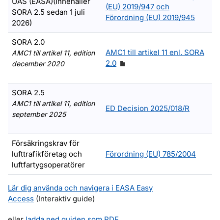
UAS (EASA)(Innehåller
(EU) 2019/947 och
SORA 2.5 sedan 1 juli
Förordning (EU) 2019/945
2026)
SORA 2.0
AMC1 till artikel 11 enl. SORA
AMC1 till artikel 11, edition
2.0
december 2020
SORA 2.5
AMC1 till artikel 11, edition
ED Decision 2025/018/R
september 2025
Försäkringskrav för
lufttrafikföretag och
Förordning (EU) 785/2004
luftfartygsoperatörer
Lär dig använda och navigera i EASA Easy
Access
(Interaktiv guide)
eller
ladda ned guiden som PDF