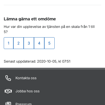
Lämna gärna ett omdöme
Hur var din upplevelse av tjänsten på en skala
från 1 till
5?
1
2
3
4
5
väldigt dålig
dålig
varken bra eller dålig
bra
väldigt bra
Om sidan
Senast uppdaterad: 2020-10-05, kl 07:51
Kontakta oss
Jobba hos oss
Pressrum