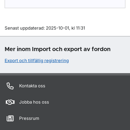
Om sidan
Senast uppdaterad: 2025-10-01, kl 11:31
Mer inom Import och export av fordon
Export och tillfällig registrering
Kontakta oss
Jobba hos oss
Pressrum