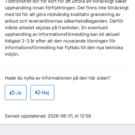
Tidsfönstret blir för kort för att utföra en tillräckligt säker
upphandling innan förflyttningen. Det finns inte tillräckligt
med tid för att göra nödvändig kvalitativ granskning av
anbud och leverantörernas säkerhetsåtaganden. Därför
måste arbetet skjutas på framtiden. En eventuell
upphandling av informationsförmedling kan bli aktuell
tidigast 2-3 år efter att den nuvarande lösningen för
informationsförmedling har flyttats till den nya tekniska
miljön.
Hade du nytta av informationen på den här sidan?
Ja
Nej
Om sidan
Senast uppdaterad: 2026-06-01, kl 12:56