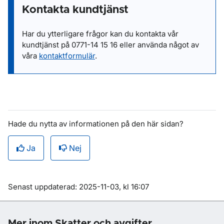
Kontakta kundtjänst
Har du ytterligare frågor kan du kontakta vår
kundtjänst på
0771-14 15 16
eller
använda något av
våra
kontaktformulär
.
Hade du nytta av informationen på den här sidan?
Ja
Nej
Om sidan
Senast uppdaterad: 2025-11-03, kl 16:07
Mer inom Skatter och avgifter