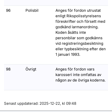
96
Polisbil
Anges för fordon utrustat
enligt Rikspolisstyrelsens
föreskrifter och försett med
godkänd larmanordning.
Koden åsätts inte
personbilar som godkänns
vid registreringsbesiktning
eller typbesiktning efter den
1 januari 1993.
98
Övrigt
Anges för fordon vars
karosseri inte omfattas av
någon av de övriga koderna.
Om sidan
Senast uppdaterad: 2025-12-22, kl 09:48