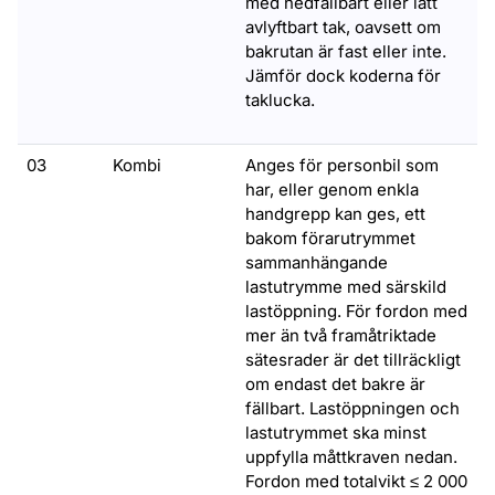
med nedfällbart eller lätt
avlyftbart tak, oavsett om
bakrutan är fast eller inte.
Jämför dock koderna för
taklucka.
03
Kombi
Anges för personbil som
har, eller genom enkla
handgrepp kan ges, ett
bakom förarutrymmet
sammanhängande
lastutrymme med särskild
lastöppning. För fordon med
mer än två framåtriktade
sätesrader är det tillräckligt
om endast det bakre är
fällbart. Lastöppningen och
lastutrymmet ska minst
uppfylla måttkraven nedan.
Fordon med totalvikt ≤ 2 000