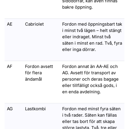
sidodörrar, kan även finnas
bakre öppning.
AE
Cabriolet
Fordon med öppningsbart tak
i minst två lägen – helt stängt
eller indraget. Minst två
säten i minst en rad. Två, fyra
eller inga dörrar.
AF
Fordon avsett
Fordon annat än AA-AE och
för flera
AG. Avsett för transport av
ändamål
personer och deras bagage
eller tillfälligt också gods, i
en enda avdelning.
AG
Lastkombi
Fordon med minst fyra säten
i två rader. Säten kan fällas
eller tas bort för att skapa
större lastyta. Två, tre eller