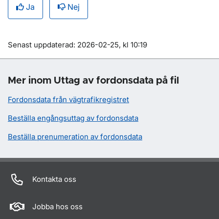
Ja
Nej
Om sidan
Senast uppdaterad: 2026-02-25, kl 10:19
Mer inom Uttag av fordonsdata på fil
Fordonsdata från vägtrafikregistret
Beställa engångsuttag av fordonsdata
Beställa prenumeration av fordonsdata
Kontakta oss
Jobba hos oss