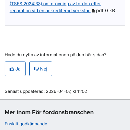
(TSFS 2024:33) om provning av fordon efter
pdf 0 kB
reparation vid en ackrediterad verkstad
Hade du nytta av informationen på den här sidan?
Ja
Nej
Om sidan
Senast uppdaterad: 2026-04-07, kl 11:02
Mer inom För fordonsbranschen
Enskilt godkännande