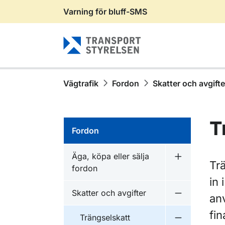
Varning för bluff-SMS
Gå till sidans innehåll
Vägtrafik
Fordon
Skatter och avgifte
T
Fordon
Äga, köpa eller sälja
Undermeny fö
Tr
fordon
in 
Skatter och avgifter
anv
Undermeny f
fin
Trängselskatt
Undermeny f