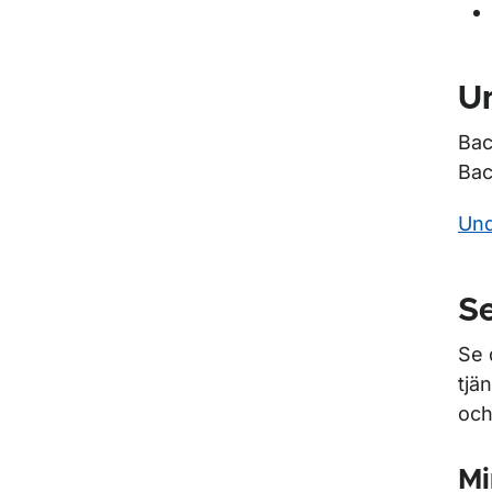
Un
Bac
Bac
Und
Se
Se 
tjä
och
Mi