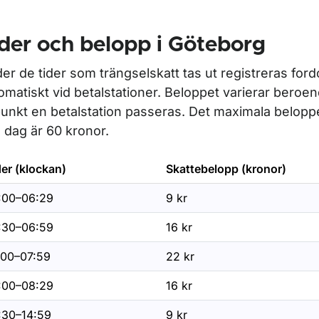
ör Trängselskatt i Stockholm
der och belopp i Göteborg
er de tider som trängselskatt tas ut registreras for
ör Trängselskatt i Göteborg
omatiskt vid betalstationer. Beloppet varierar beroen
punkt en betalstation passeras. Det maximala belopp
 dag är 60 kronor.
der (klockan)
Skattebelopp (kronor)
ör Undantag från trängselskatt i Backa
:00–06:29
9 kr
:30–06:59
16 kr
:00–07:59
22 kr
ör Betalning och avisering
:00–08:29
16 kr
ör Fordonsskatt
:30–14:59
9 kr