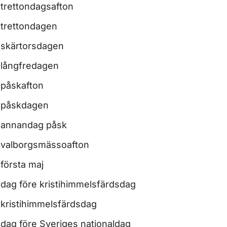
trettondagsafton
trettondagen
skärtorsdagen
långfredagen
påskafton
påskdagen
annandag påsk
valborgsmässoafton
första maj
dag före kristihimmelsfärdsdag
kristihimmelsfärdsdag
dag före Sveriges nationaldag