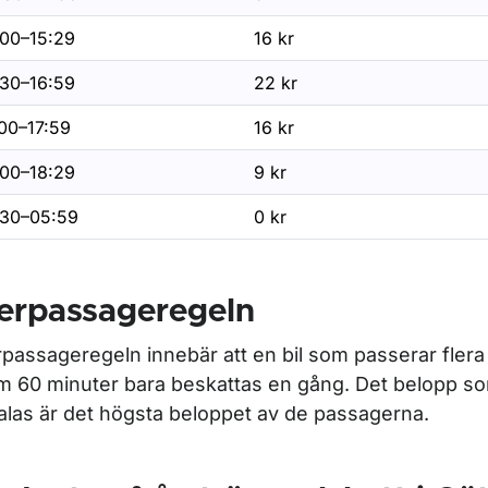
:00–15:29
16 kr
ör Fordonsrelaterade skulder
:30–16:59
22 kr
r Infrastrukturavgift
:00–17:59
16 kr
:00–18:29
9 kr
r Olika sätt att betala
:30–05:59
0 kr
lerpassageregeln
rpassageregeln innebär att en bil som passerar flera
m 60 minuter bara beskattas en gång. Det belopp s
alas är det högsta beloppet av de passagerna.