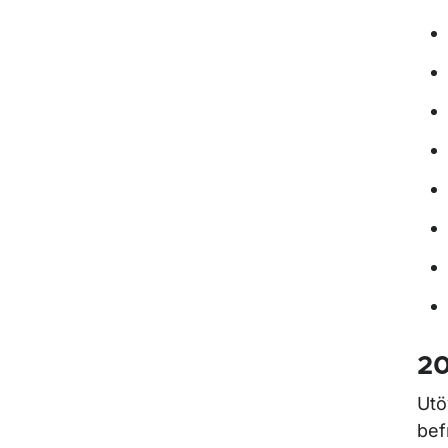
2
Utö
bef