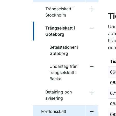
Trängselskatt i
Undermeny f
Stockholm
Ti
Und
Trängselskatt i
Undermeny f
aut
Göteborg
tid
Betalstationer i
och
Göteborg
Ti
Undantag från
Undermeny f
06
trängselskatt i
Backa
06
Betalning och
07
Undermeny f
avisering
08
Fordonsskatt
Undermeny f
08