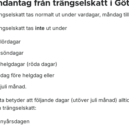
dantag från trängselskatt i Gö
ngselskatt tas normalt ut under vardagar, måndag till
ngselskatt tas
inte
ut under
ör Fordons- och ägaruppgifter
lördagar
ör Fordonsregler
söndagar
helgdagar (röda dagar)
ör För fordonsbranschen
dag före helgdag eller
juli månad.
ta betyder att följande dagar (utöver juli månad) allti
n trängselskatt:
nyårsdagen