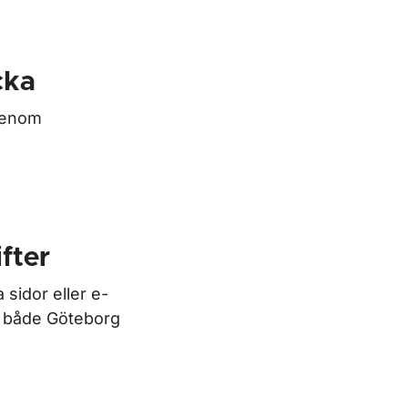
cka
genom
fter
sidor eller e-
ör både Göteborg