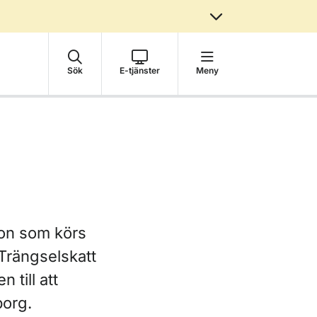
Sök
E-tjänster
Meny
don som körs
 Trängselskatt
 till att
borg.