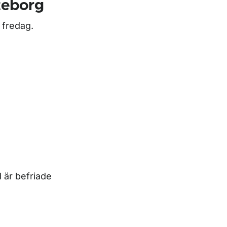
teborg
 fredag.
d är befriade