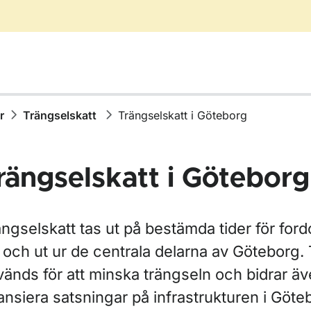
r
Trängselskatt
Trängselskatt i Göteborg
rängselskatt i Göteborg
r Äga, köpa eller sälja fordon
ängselskatt tas ut på bestämda tider för for
i och ut ur de centrala delarna av Göteborg.
änds för att minska trängseln och bidrar även
ör Skatter och avgifter
ansiera satsningar på infrastrukturen i Göte
ör Trängselskatt