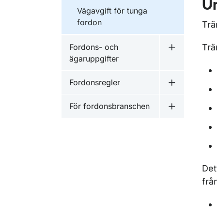
Un
Vägavgift för tunga
fordon
Trä
Fordons- och
Trä
Undermeny f
ägaruppgifter
Fordonsregler
Undermeny f
För fordonsbranschen
Undermeny f
Det
frå