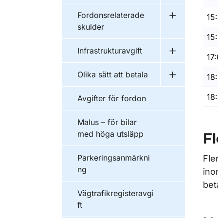
Fordonsrelaterade
15
Undermeny f
skulder
15
Infrastrukturavgift
Undermeny fö
17
Olika sätt att betala
18
Undermeny fö
18
Avgifter för fordon
Malus – för bilar
med höga utsläpp
F
Parkeringsanmärkni
Fle
ng
ino
bet
Vägtrafikregisteravgi
ft