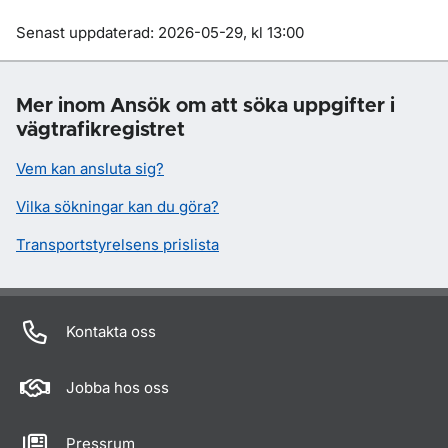
Om sidan
Senast uppdaterad: 2026-05-29, kl 13:00
Mer inom Ansök om att söka uppgifter i
vägtrafikregistret
Vem kan ansluta sig?
Vilka sökningar kan du göra?
Transportstyrelsens prislista
Kontakta oss
Jobba hos oss
Pressrum