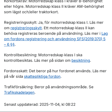
Körkortskrav: Motorredskap klass I kräver B-behörighet
eller högre. Motorredskap klass II kräver AM-behörighet
som lägst och/eller traktorkort.
Registreringsskylt: Ja, för motorredskap klass I. Läs mer
om
registreringsskylt
. Ett motorredskap klass II kan
behöva registreras beroende på användning. Läs mer i
Lag
om fordons registrering och användning SFS(2019:370) 5
– 6 §§
.
Kontrollbesiktning: Motorredskap klass I ska
kontrollbesiktas. Läs mer på sidan om
besiktning
.
Fordonsskatt: Det beror på hur fordonet används. Läs mer
på vår sida
skattepliktiga fordon
.
Trafikförsäkring: Beror på användningsområde. Se
Trafikskadelagen
.
Om sidan
Senast uppdaterad: 2025-11-04, kl 08:22