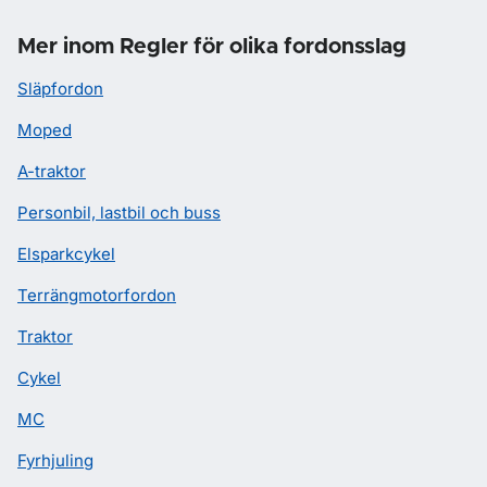
Mer inom Regler för olika fordonsslag
Släpfordon
Moped
A-traktor
Personbil, lastbil och buss
Elsparkcykel
Terrängmotorfordon
Traktor
Cykel
MC
Fyrhjuling