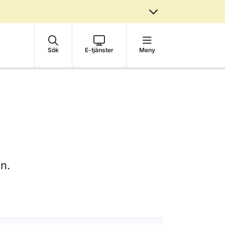
Sök
E-tjänster
Meny
en.