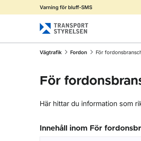
Varning för bluff-SMS
Gå till sidans innehåll
Vägtrafik
Fordon
För fordonsbransc
För fordonsbran
Här hittar du information som ri
Innehåll inom För fordonsb