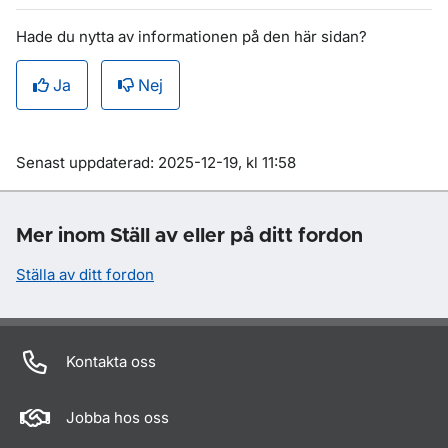
Hade du nytta av informationen på den här sidan?
Ja
Nej
Om sidan
Senast uppdaterad: 2025-12-19, kl 11:58
Mer inom Ställ av eller på ditt fordon
Ställa av ditt fordon
Kontakta oss
Jobba hos oss