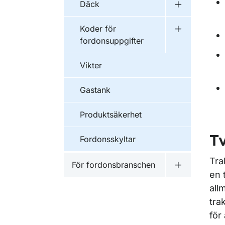
Däck
Undermeny 
Koder för
Undermeny f
fordonsuppgifter
Vikter
Gastank
Produktsäkerhet
Tv
Fordonsskyltar
Tra
För fordonsbranschen
Undermeny f
en 
all
tra
för