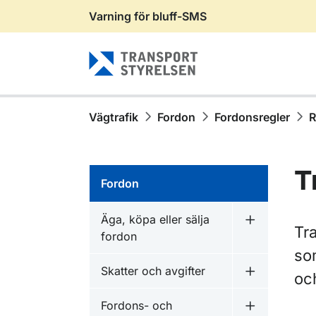
Varning för bluff-SMS
Gå till sidans innehåll
Vägtrafik
Fordon
Fordonsregler
R
T
Fordon
Äga, köpa eller sälja
Undermeny fö
Tra
fordon
som
Skatter och avgifter
oc
Undermeny f
Fordons- och
Undermeny f