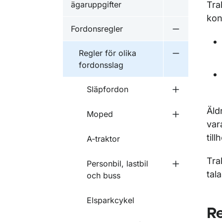
ägaruppgifter
Tra
kon
Fordonsregler
Undermeny f
Regler för olika
Undermeny f
fordonsslag
Släpfordon
Undermeny f
Äld
Moped
Undermeny 
var
till
A-traktor
Tra
Personbil, lastbil
Undermeny fö
tal
och buss
Elsparkcykel
Re