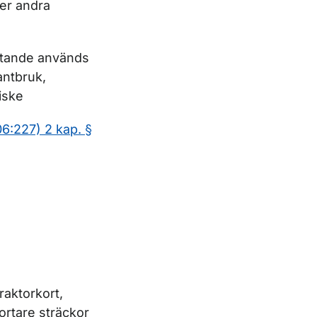
ler andra
lutande används
antbruk,
iske
6:227) 2 kap. §
traktorkort,
ortare sträckor