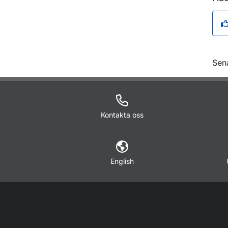
O
Sen
Kontakta oss
English