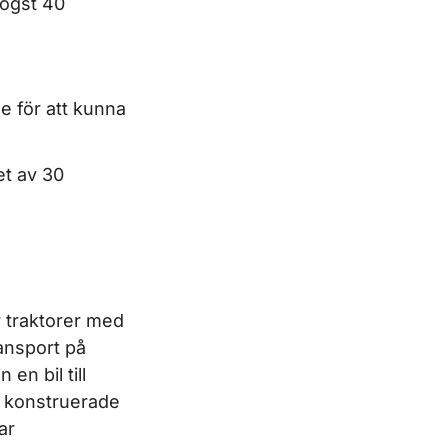
högst 40
e för att kunna
et av 30
r traktorer med
ansport på
en bil till
lt konstruerade
ar