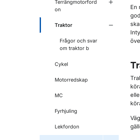
Terrängmotorford
Undermeny f
En 
on
god
ska
Traktor
Undermeny f
Int
Frågor och svar
öve
om traktor b
Cykel
Tr
Tra
Motorredskap
kör
ell
MC
kör
Fyrhjuling
Väg
gäl
Lekfordon