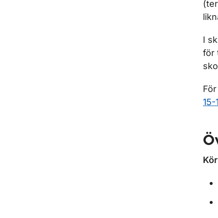
(te
lik
I s
för
sko
För
15-
Öv
Kör