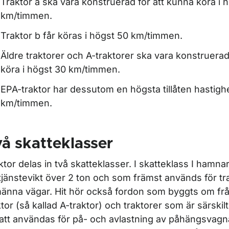
Traktor a ska vara konstruerad för att kunna köra i 
för Däck
km/timmen.
ör Koder för fordonsuppgifter
Traktor b får köras i högst 50 km/timmen.
Äldre traktorer och A-traktorer ska vara konstruerad
köra i högst 30 km/timmen.
EPA-traktor har dessutom en högsta tillåten hastigh
km/timmen.
å skatteklasser
ktor delas in två skatteklasser. I skatteklass I hamna
ör För fordonsbranschen
tjänstevikt över 2 ton och som främst används för tr
männa vägar. Hit hör också fordon som byggts om från 
ktor (så kallad A-traktor) och traktorer som är särski
 att användas för på- och avlastning av påhängsvagn