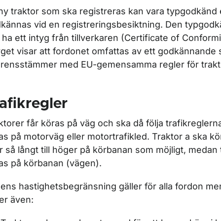
ör Terrängmotorfordon
ny traktor som ska registreras kan vara typgodkänd e
kännas vid en registreringsbesiktning. Den typgodk
 ha ett intyg från tillverkaren (Certificate of Conformi
ör Traktor
yget visar att fordonet omfattas av ett godkännande
rensstämmer med EU-gemensamma regler för trakt
afikregler
ktorer får köras på väg och ska då följa trafikreglerna
as på motorväg eller motortrafikled. Traktor a ska k
er så långt till höger på körbanan som möjligt, medan 
as på körbanan (vägen).
ens hastighetsbegränsning gäller för alla fordon men
ler även: