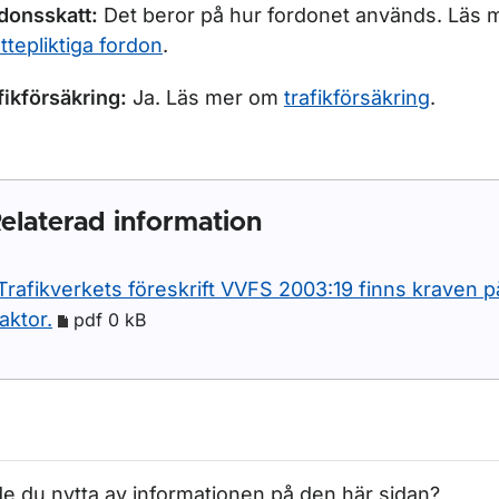
donsskatt:
Det beror på hur fordonet används. Läs m
ttepliktiga fordon
.
fikförsäkring:
Ja. Läs mer om
trafikförsäkring
.
elaterad information
 Trafikverkets föreskrift VVFS 2003:19 finns kraven p
raktor.
pdf 0 kB
e du nytta av informationen på den här sidan?