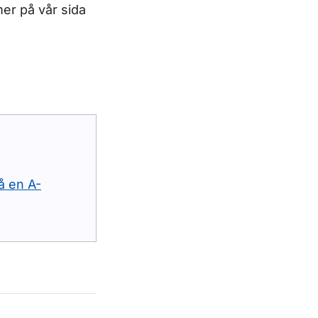
er på vår sida
å en A-