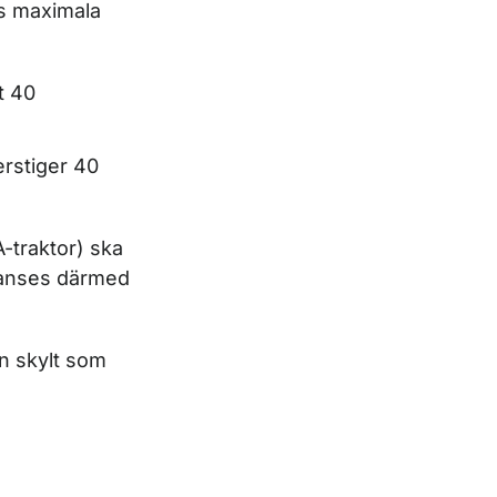
as maximala
t 40
erstiger 40
A-traktor) ska
e anses därmed
n skylt som