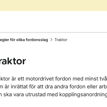
egler för olika fordonsslag
Traktor
raktor
r Äga, köpa eller sälja fordon
ktor är ett motordrivet fordon med minst två 
 är inrättat för att dra andra fordon eller a
h ska vara utrustad med kopplingsanordning
ör Skatter och avgifter
ör Fordons- och ägaruppgifter