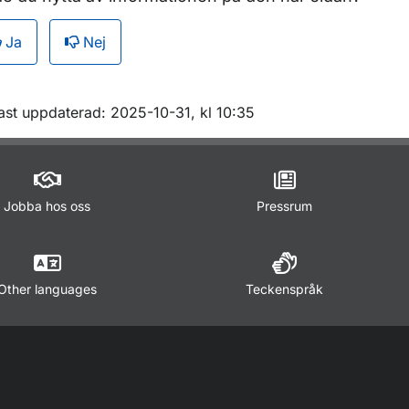
Ja
Nej
m sidan
ast uppdaterad: 2025-10-31, kl 10:35
Jobba hos oss
Pressrum
Other languages
Teckenspråk