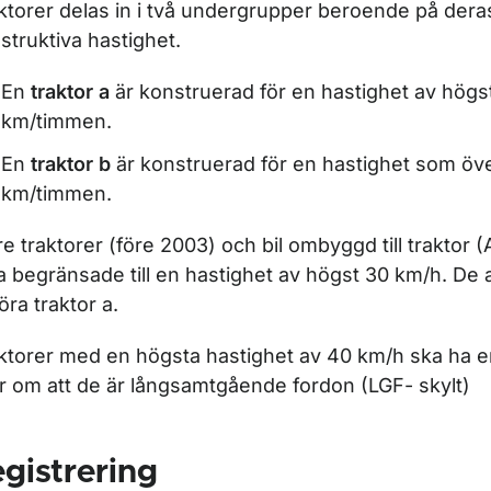
ktorer delas in i två undergrupper beroende på der
struktiva hastighet.
ör Fordonsregler
En
traktor a
är konstruerad för en hastighet av högs
km/timmen.
ör Regler för olika fordonsslag
En
traktor b
är konstruerad för en hastighet som öv
km/timmen.
ör Släpfordon
re traktorer (före 2003) och bil ombyggd till traktor (
för Moped
a begränsade till en hastighet av högst 30 km/h. D
höra traktor a.
ktorer med en högsta hastighet av 40 km/h ska ha e
r Personbil, lastbil och buss
ar om att de är långsamtgående fordon (LGF- skylt)
gistrering