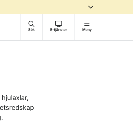
Sök
E-tjänster
Meny
hjulaxlar,
rbetsredskap
.