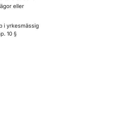
 ägor eller
äp i yrkesmässig
p. 10 §