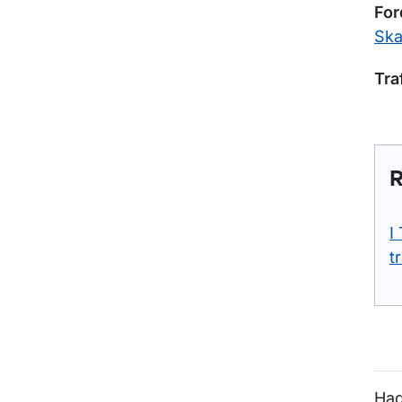
For
Ska
Tra
R
I
t
Had