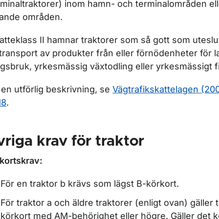
rminaltraktorer) inom hamn- och terminalområden el
nande områden.
katteklass II hamnar traktorer som så gott som utes
 transport av produkter från eller förnödenheter för l
gsbruk, yrkesmässig växtodling eller yrkesmässigt f
 en utförlig beskrivning, se
Vägtrafikskattelagen (200
18
.
riga krav för traktor
kortskrav:
För en traktor b krävs som lägst B-körkort.
För traktor a och äldre traktorer (enligt ovan) gäller 
körkort med AM-behörighet eller högre. Gäller det k