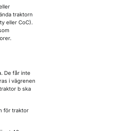
ller
ända traktorn
ty eller CoC).
 som
orer.
. De får inte
öras i vägrenen
traktor b ska
 för traktor