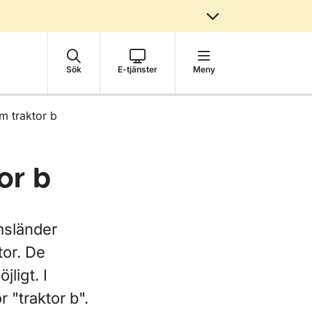
Sök
E-tjänster
Meny
m traktor b
or b
msländer
tor. De
ligt. I
 "traktor b".