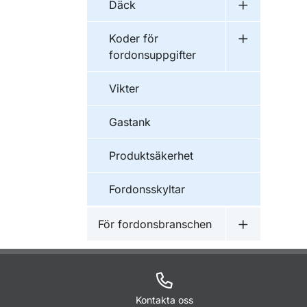
Däck
Undermeny 
Koder för
Undermeny f
fordonsuppgifter
Vikter
Gastank
Produktsäkerhet
Fordonsskyltar
För fordonsbranschen
Undermeny f
Kontakta oss