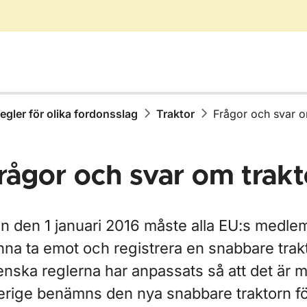
egler för olika fordonsslag
Traktor
Frågor och svar o
rågor och svar om trakt
r Äga, köpa eller sälja fordon
ån den 1 januari 2016 måste alla EU:s medle
nna ta emot och registrera en snabbare trak
nska reglerna har anpassats så att det är möj
ör Skatter och avgifter
erige benämns den nya snabbare traktorn för
ör Fordons- och ägaruppgifter