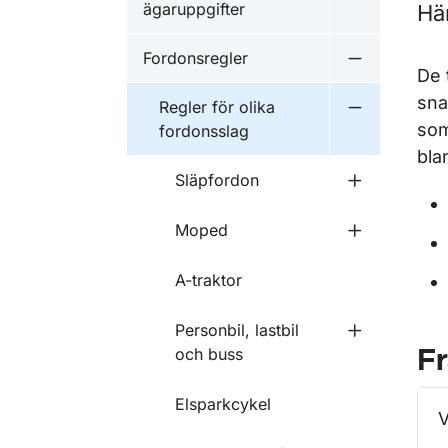
ägaruppgifter
Här
Fordonsregler
Undermeny f
De 
sna
Regler för olika
Undermeny f
som
fordonsslag
bla
Släpfordon
Undermeny f
Moped
Undermeny 
A-traktor
Personbil, lastbil
Undermeny fö
och buss
Fr
Elsparkcykel
V