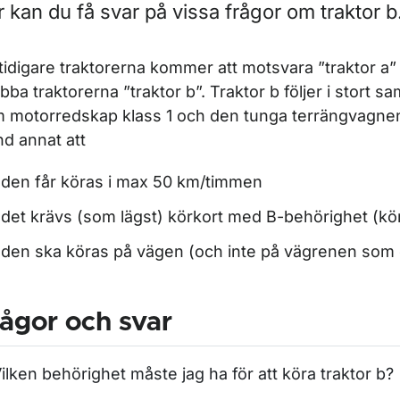
 kan du få svar på vissa frågor om traktor b
ör Fordonsregler
tidigare traktorerna kommer att motsvara ”traktor a
bba traktorerna ”traktor b”. Traktor b följer i stort 
ör Regler för olika fordonsslag
 motorredskap klass 1 och den tunga terrängvagnen
nd annat att
ör Släpfordon
den får köras i max 50 km/timmen
för Moped
det krävs (som lägst) körkort med B-behörighet (körk
den ska köras på vägen (och inte på vägrenen som e
r Personbil, lastbil och buss
ågor och svar
ilken behörighet måste jag ha för att köra traktor b?