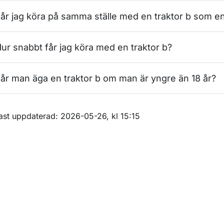
ör Terrängmotorfordon
år jag köra på samma ställe med en traktor b som en
ör Traktor
ur snabbt får jag köra med en traktor b?
år man äga en traktor b om man är yngre än 18 år?
m sidan
ast uppdaterad: 2026-05-26, kl 15:15