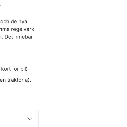
.
” och de nya
samma regelverk
. Det innebär
ort för bil)
n traktor a).