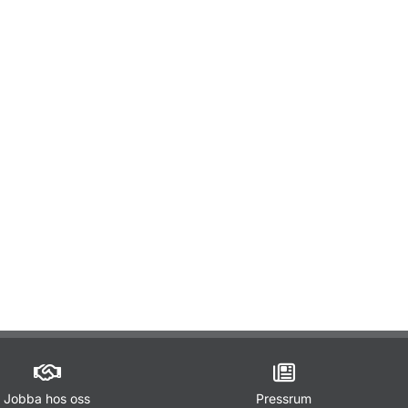
för Däck
ör Koder för fordonsuppgifter
ör För fordonsbranschen
Jobba hos oss
Pressrum