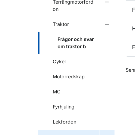
Terrängmotorford
Undermeny f
on
F
Traktor
Undermeny f
H
Frågor och svar
om traktor b
F
Cykel
O
Sen
Motorredskap
MC
Fyrhjuling
Lekfordon