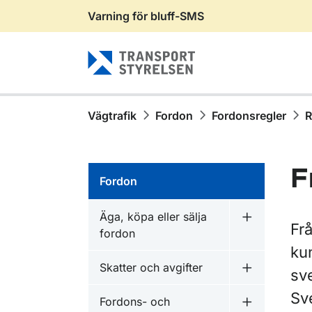
Varning för bluff-SMS
Gå till sidans innehåll
Vägtrafik
Fordon
Fordonsregler
R
F
Fordon
Äga, köpa eller sälja
Undermeny fö
Fr
fordon
ku
Skatter och avgifter
sve
Undermeny f
Sv
Fordons- och
Undermeny f