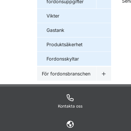
O
Sen
fordonsuppgifter
Vikter
Gastank
Produktsäkerhet
Fordonsskyltar
För fordonsbranschen
Undermeny f
Kontakta oss