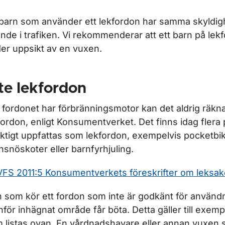
 barn som använder ett lekfordon har samma skyldi
ör Fordonsregler
nde i trafiken. Vi rekommenderar att ett barn på lekf
er uppsikt av en vuxen.
ör Regler för olika fordonsslag
te lekfordon
ör Släpfordon
fordonet har förbränningsmotor kan det aldrig räk
för Moped
fordon, enligt Konsumentverket. Det finns idag fler
aktigt uppfattas som lekfordon, exempelvis pocketbi
nsnöskoter eller barnfyrhjuling.
r Personbil, lastbil och buss
FS 2011:5 Konsumentverkets föreskrifter om leksak
 som kör ett fordon som inte är godkänt för användni
nför inhägnat område får böta. Detta gäller till exem
 listas ovan. En vårdnadshavare eller annan vuxen so