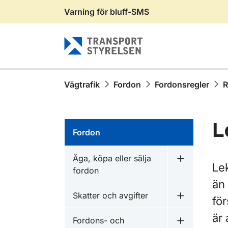
Varning för bluff-SMS
Gå till sidans innehåll
Vägtrafik
Fordon
Fordonsregler
R
L
Fordon
Äga, köpa eller sälja
Undermeny fö
Lek
fordon
än
Skatter och avgifter
för
Undermeny f
är 
Fordons- och
Undermeny f