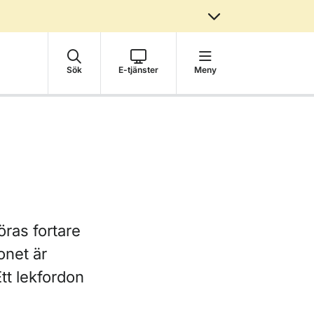
Sök
E-tjänster
Meny
öras fortare
onet är
tt lekfordon