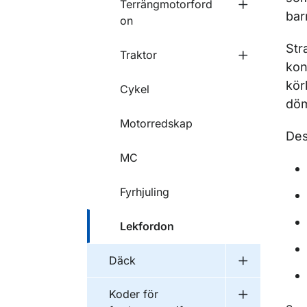
Terrängmotorford
Undermeny f
bar
on
Str
Traktor
Undermeny f
kon
kör
Cykel
döm
Motorredskap
Des
MC
Fyrhjuling
Lekfordon
Däck
Undermeny 
Koder för
Undermeny f