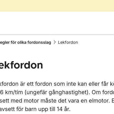
egler för olika fordonsslag
Lekfordon
ekfordon
r Äga, köpa eller sälja fordon
fordon är ett fordon som inte kan eller får k
 6 km/tim (ungefär gånghastighet). Om ford
sett med motor måste det vara en elmotor. E
ör Skatter och avgifter
avsett för barn upp till 14 år.
ör Fordons- och ägaruppgifter