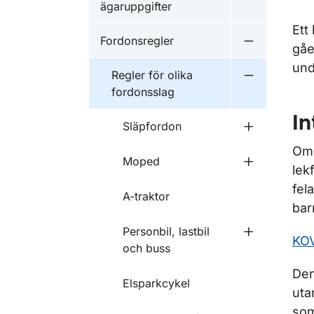
ägaruppgifter
Ett
Fordonsregler
Undermeny f
gåe
und
Regler för olika
Undermeny f
fordonsslag
In
Släpfordon
Undermeny f
Om 
Moped
Undermeny 
lek
fel
A-traktor
bar
Personbil, lastbil
Undermeny fö
KOV
och buss
Den
Elsparkcykel
uta
som