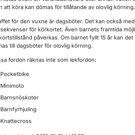
ör Terrängmotorfordon
n att köra kan dömas för tillåtande av olovlig körning.
affet för den vuxne är dagsböter. Det kan också med
ör Traktor
sekvenser för körkortet. Även barnets framtida möjli
kortstillstånd påverkas. Om barnet fyllt 15 år kan de
as till dagsböter för olovlig körning.
sa fordon räknas inte som lekfordon:
Pocketbike
Minimoto
Barnsnöskoter
Barnfyrhjuling
för Däck
Knattecross
ör Koder för fordonsuppgifter