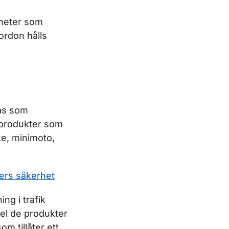
gheter som
ordon hålls
nas som
a produkter som
ke, minimoto,
ers säkerhet
ng i trafik
pel de produkter
m tillåter ett