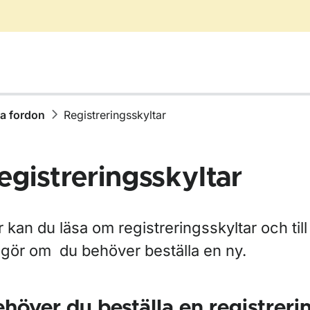
ja fordon
Registreringsskyltar
egistreringsskyltar
r Äga, köpa eller sälja fordon
 kan du läsa om registreringsskyltar och til
 gör om du behöver beställa en ny.
r Ställ av eller på ditt fordon
höver du beställa en registreri