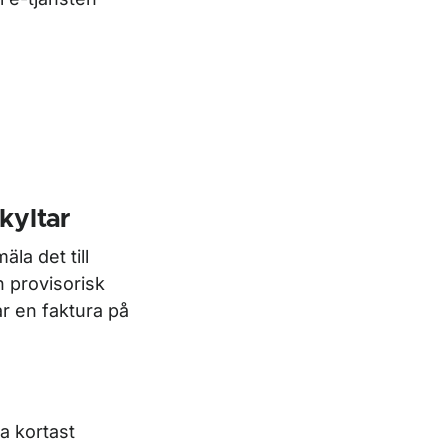
kyltar
la det till
n provisorisk
ar en faktura på
a kortast