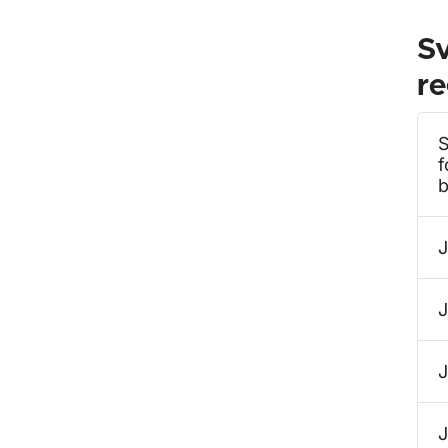
Sv
re
S
f
b
J
J
J
J