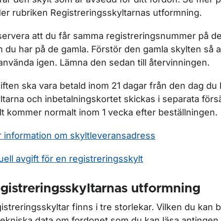
er rubriken Registreringsskyltarnas utformning.
ör Byte av registreringsnummer
ervera att du får samma registreringsnummer på de
 du har på de gamla. Förstör den gamla skylten så at
 använda igen. Lämna den sedan till återvinningen.
iften ska vara betald inom 21 dagar från den dag du b
ltarna och inbetalningskortet skickas i separata förs
lt kommer normalt inom 1 vecka efter beställningen.
ör Personlig skylt
 information om skyltleveransadress
uell avgift för en registreringsskylt
gistreringsskyltarnas utformning
istreringsskyltar finns i tre storlekar. Vilken du kan 
tekniska data om fordonet som du kan läsa antingen 