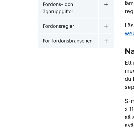
läm
Fordons- och
Undermeny f
reg
ägaruppgifter
Läs
Fordonsregler
Undermeny f
web
För fordonsbranschen
Undermeny f
Na
Ett
med
du 
sep
S-m
x 1
så 
svå