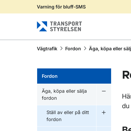
Varning för bluff-SMS
Gå till sidans innehåll
Vägtrafik
Fordon
Äga, köpa eller säl
R
Fordon
Äga, köpa eller sälja
Undermeny fö
Här
fordon
du
Ställ av eller på ditt
Undermeny fö
fordon
Be