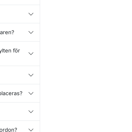
llaren?
ylten för
placeras?
sfordon?