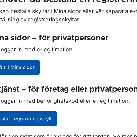
ör Besiktning av fordon
kan beställa skyltar i Mina sidor eller vår separata e-t
tällning av registreringsskyltar.
ör Ägarbyte
ör Import och export av fordon
na sidor – för privatpersoner
loggar in med e-legitimation.
å till Mina sidor
ör Registreringsskyltar
tjänst – för företag eller privatperso
loggar in med behörighetskod eller e-legitimation.
eställ registreringsskylt
får den skylt som är avsedd för ditt fordon. Se mer 