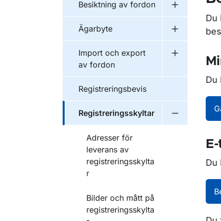
Besiktning av fordon
Undermeny f
Du 
Ägarbyte
bes
Undermeny f
Import och export
Undermeny f
Mi
av fordon
Du 
Registreringsbevis
G
Registreringsskyltar
Undermeny f
Adresser för
E-
leverans av
registreringsskylta
Du 
r
B
Bilder och mått på
registreringsskylta
Du 