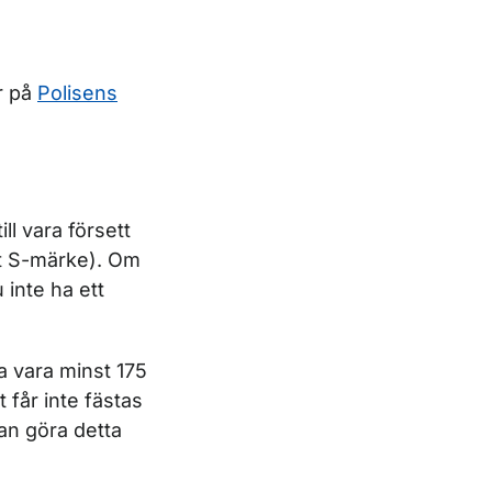
r på
Polisens
ll vara försett
at S-märke). Om
inte ha ett
a vara minst 175
 får inte fästas
an göra detta