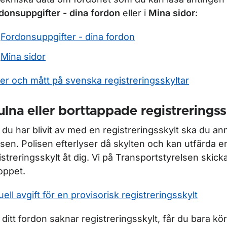
donsuppgifter - dina fordon
eller i
Mina sidor
:
Fordonsuppgifter - dina fordon
Mina sidor
der och mått på svenska registreringsskyltar
ulna eller borttappade registreringss
du har blivit av med en registreringsskylt ska du anmä
isen. Polisen efterlyser då skylten och kan utfärda e
istreringsskylt åt dig. Vi på Transportstyrelsen skick
oppet.
uell avgift för en provisorisk registreringsskylt
ör Skatter och avgifter
ditt fordon saknar registreringsskylt, får du bara kör