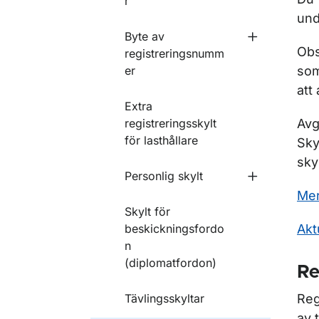
r
und
Byte av
Undermeny f
Obs
registreringsnumm
er
som
att
Extra
registreringsskylt
Avg
för lasthållare
Sky
sky
Personlig skylt
Undermeny f
Mer
Skylt för
beskickningsfordo
Akt
n
(diplomatfordon)
Re
Tävlingsskyltar
Reg
av 