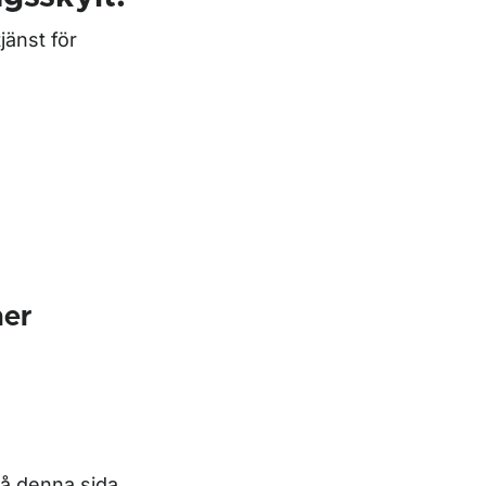
jänst för
ner
på denna sida