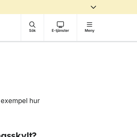
Sök
E-tjänster
Meny
l exempel hur
ngsskylt?