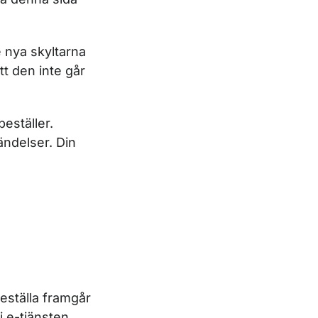
 nya skyltarna
t den inte går
eställer.
ändelser. Din
beställa framgår
i e-tjänsten