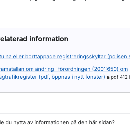
elaterad information
tulna eller borttappade registreringsskyltar (polisen.
ramställan om ändring i förordningen (2001:650) om
ägtrafikregister (pdf, öppnas i nytt fönster)
pdf 412 
e du nytta av informationen på den här sidan?