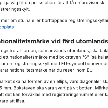
pliga väg till en polisstation för att få en provisorisk
ör Fordons- och ägaruppgifter
istreringsskylt.
 mer om stulna eller borttappade registreringsskylta
ör Fordonsregler
bplats
ör För fordonsbranschen
tionalitetsmärke vid färd utomlands
 registrerat fordon, som används utomlands, ska bakti
 ett nationalitetsmärke med bokstaven "S" (så kall
har en registreringsskylt med EU-symbol behöver du 
arat nationalitetsmärke när du reser inom EU.
ärket ska ha formen av en ellips, vars diagonaler sk
15 mm. Bokstaven ska vara svart på vit botten. Märket
att det kan förväxlas med registreringsnumret eller k
rare att läsa.