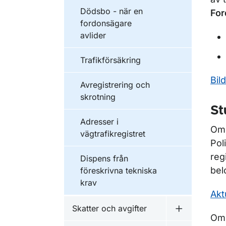
Dödsbo - när en
For
fordonsägare
avlider
Trafikförsäkring
Bil
Avregistrering och
skrotning
St
Adresser i
Om 
vägtrafikregistret
Pol
reg
Dispens från
bel
föreskrivna tekniska
krav
Akt
Skatter och avgifter
Undermeny f
Om 