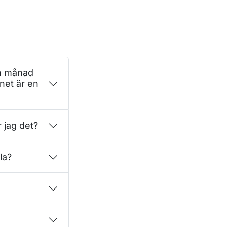
en månad
net är en
 jag det?
la?