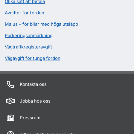
Olika sätt att betala
Avgifter för fordon
Malus – för bilar med höga utsläpp
Parkeringsanmärkning
Vägtrafikregisteravgift
Vägavgift för tunga fordon
Kontakta oss
Jobba hos oss
Pressrum