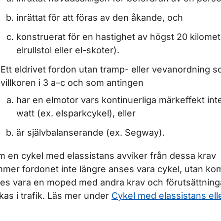
ör Terrängmotorfordon
inrättat för att föras av den åkande, och
konstruerat för en hastighet av högst 20 kilomet
ör Traktor
elrullstol eller el-skoter).
Ett eldrivet fordon utan tramp- eller vevanordning s
villkoren i 3 a–c och som antingen
har en elmotor vars kontinuerliga märkeffekt int
watt (ex. elsparkcykel), eller
är självbalanserande (ex. Segway).
 en cykel med elassistans avviker från dessa krav
mer fordonet inte längre anses vara cykel, utan ko
es vara en moped med andra krav och förutsättningar
för Däck
kas i trafik. Läs mer under
Cykel med elassistans el
ör Koder för fordonsuppgifter