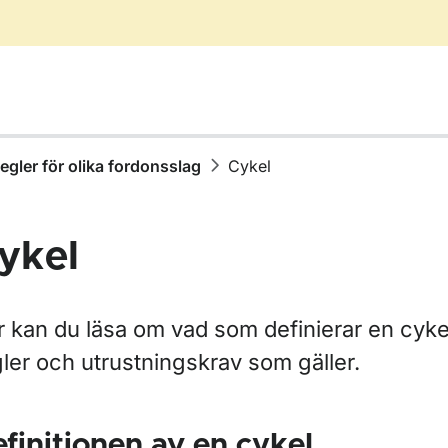
egler för olika fordonsslag
Cykel
ykel
r Äga, köpa eller sälja fordon
r kan du läsa om vad som definierar en cykel
ler och utrustningskrav som gäller.
ör Skatter och avgifter
finitionen av en cykel
ör Fordons- och ägaruppgifter