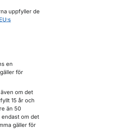
rna uppfyller de
EU:s
ns en
äller för
n även om det
yllt 15 år och
re än 50
n endast om det
mma gäller för