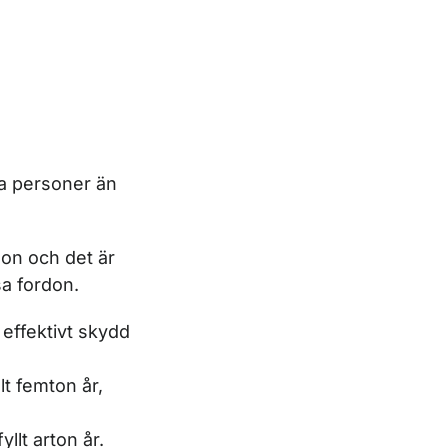
ra personer än
son och det är
sa fordon.
 effektivt skydd
lt femton år,
llt arton år.