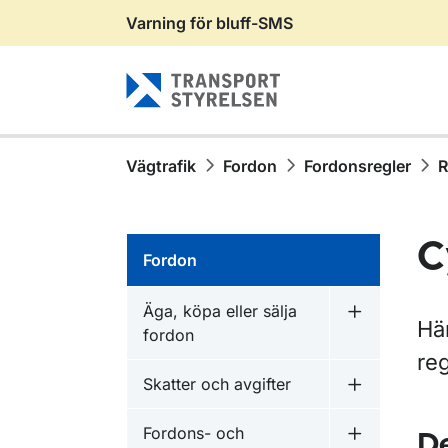
Varning för bluff-SMS
Gå till sidans innehåll
Vägtrafik
Fordon
Fordonsregler
R
C
Fordon
Äga, köpa eller sälja
Undermeny fö
Hä
fordon
reg
Skatter och avgifter
Undermeny f
Fordons- och
De
Undermeny f