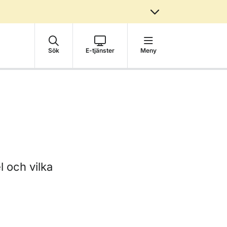
Sök
E-tjänster
Meny
 och vilka