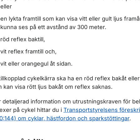
eller
en lykta framtill som kan visa vitt eller gult ljus framå
kunna ses på ett avstånd av 300 meter.
röd reflex baktill,
vit reflex framtill och,
vit eller orangegul åt sidan.
tillkopplad cykelkärra ska ha en röd reflex bakåt elle
 kan visa rött ljus bakåt om reflex saknas.
 detaljerad information om utrustningskraven för be
lexer på cykel hittar du i
Transportstyrelsens föreskr
0:144) om cyklar, hästfordon och sparkstöttingar
.