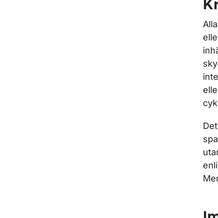
Kr
All
ell
inh
sky
int
ell
cyk
Det
spa
uta
enl
Men
Im