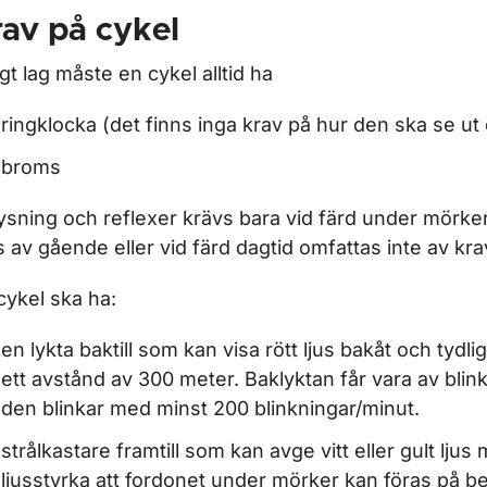
av på cykel
igt lag måste en cykel alltid ha
ringklocka (det finns inga krav på hur den ska se ut e
broms
ysning och reflexer krävs bara vid färd under mörke
s av gående eller vid färd dagtid omfattas inte av kr
ör För fordonsbranschen
cykel ska ha:
en lykta baktill som kan visa rött ljus bakåt och tydl
ett avstånd av 300 meter. Baklyktan får vara av bli
den blinkar med minst 200 blinkningar/minut.
strålkastare framtill som kan avge vitt eller gult lju
ljusstyrka att fordonet under mörker kan föras på b