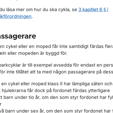
l du läsa mer om hur du ska cykla, se
3 kapitlet 6 § i
fikförordningen
.
assagerare
en cykel eller en moped får inte samtidigt färdas fle
eln eller mopeden är byggd för.
parkcyklar är till exempel avsedda för endast en per
för inte tillåtet att ta med någon passagerare på des
 en cykel eller moped klass II har lämpliga säten och
 hjulekrarna får dock på fordonet färdas ytterligare
ett barn under tio år, om den som styr fordonet har fyl
r
två barn under sex år, om den som styr fordonet har fy