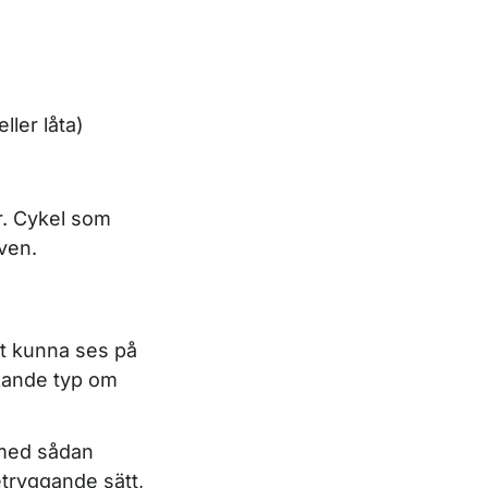
ller låta)
r. Cykel som
aven.
igt kunna ses på
nkande typ om
s med sådan
etryggande sätt,