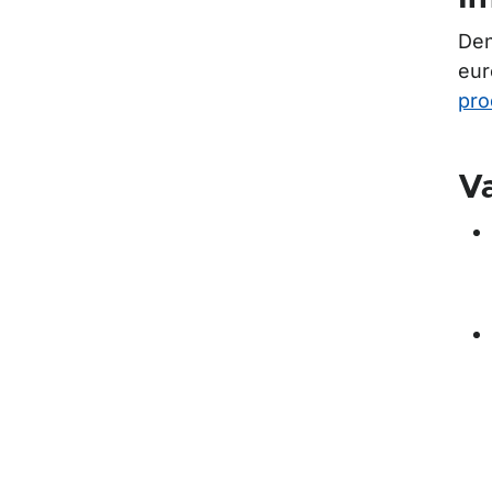
Den
eur
pro
Va