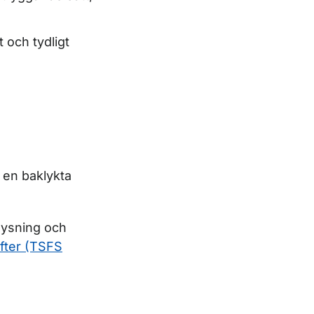
t och tydligt
r en baklykta
lysning och
ifter (TSFS