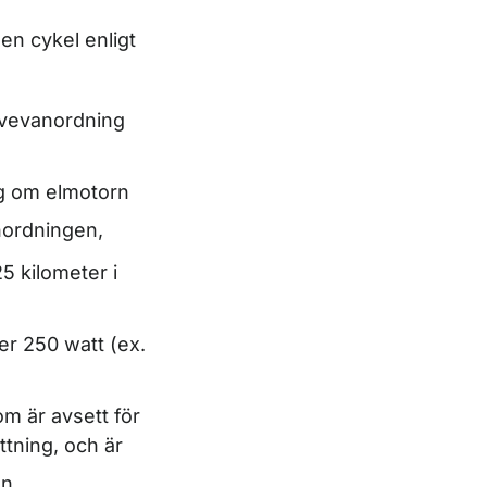
en cykel enligt
r vevanordning
ng om elmotorn
nordningen,
25 kilometer i
er 250 watt (ex.
om är avsett för
tning, och är
n,