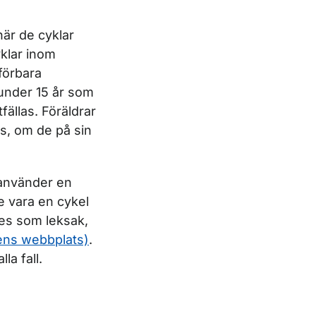
är de cyklar
yklar inom
förbara
nder 15 år som
ällas. Föräldrar
as, om de på sin
 använder en
e vara en cykel
ses som leksak,
ens webbplats)
.
la fall.