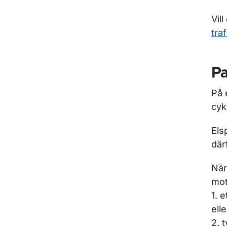
Vil
tra
P
På 
cyk
Els
där
När
mot
1. 
elle
2. 