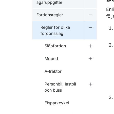
ägaruppgifter
Enl
Fordonsregler
föl
Undermeny f
Regler för olika
Undermeny f
fordonsslag
Släpfordon
Undermeny f
Moped
Undermeny 
A-traktor
Personbil, lastbil
Undermeny fö
och buss
Elsparkcykel