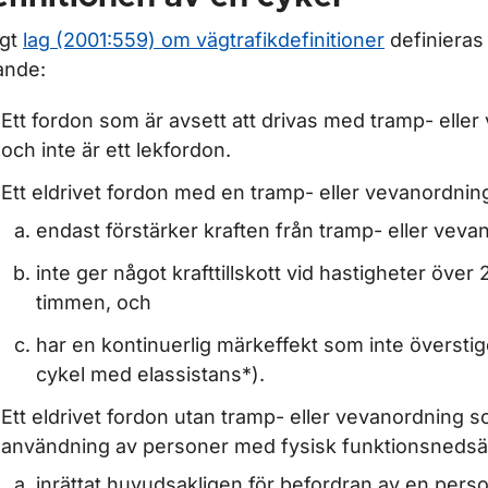
igt
lag (2001:559) om vägtrafikdefinitioner
definieras 
jande:
ör Fordonsregler
Ett fordon som är avsett att drivas med tramp- elle
ör Regler för olika fordonsslag
och inte är ett lekfordon.
Ett eldrivet fordon med en tramp- eller vevanordni
ör Släpfordon
endast förstärker kraften från tramp- eller veva
för Moped
inte ger något krafttillskott vid hastigheter över 
timmen, och
har en kontinuerlig märkeffekt som inte överstig
r Personbil, lastbil och buss
cykel med elassistans*).
Ett eldrivet fordon utan tramp- eller vevanordning s
användning av personer med fysisk funktionsnedsät
inrättat huvudsakligen för befordran av en perso