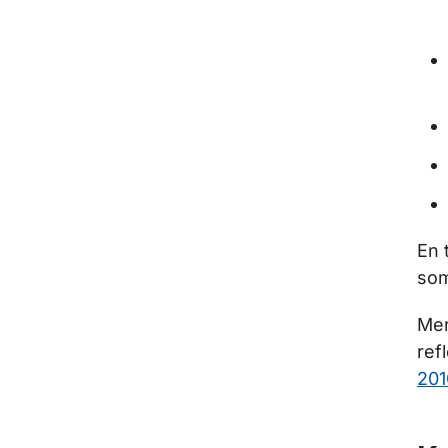
En 
som
Mer
ref
201