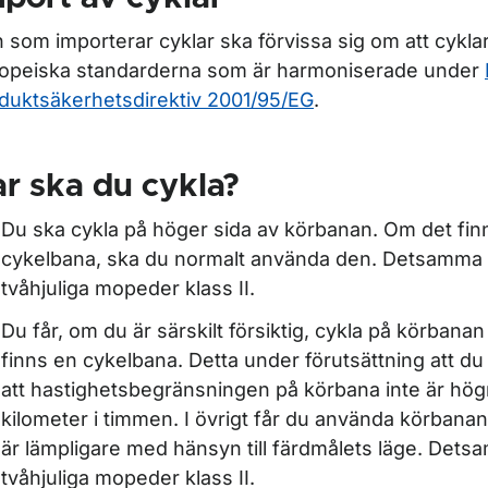
 som importerar cyklar ska förvissa sig om att cykla
opeiska standarderna som är harmoniserade under
duktsäkerhetsdirektiv 2001/95/EG
.
r ska du cykla?
Du ska cykla på höger sida av körbanan. Om det fin
cykelbana, ska du normalt använda den. Detsamma g
tvåhjuliga mopeder klass II.
Du får, om du är särskilt försiktig, cykla på körbana
finns en cykelbana. Detta under förutsättning att du f
att hastighetsbegränsningen på körbana inte är hög
kilometer i timmen. I övrigt får du använda körbana
är lämpligare med hänsyn till färdmålets läge. Detsa
tvåhjuliga mopeder klass II.