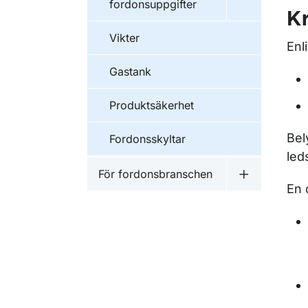
fordonsuppgifter
Kr
Vikter
Enl
Gastank
Produktsäkerhet
Bel
Fordonsskyltar
led
För fordonsbranschen
Undermeny f
En 