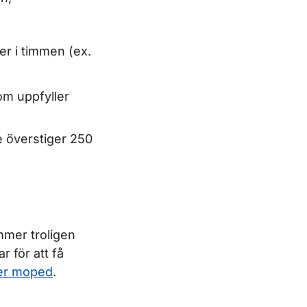
er i timmen (ex.
om uppfyller
e överstiger 250
mmer troligen
 för att få
ler moped
.