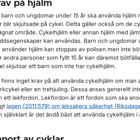
av på hjälm
a barn och ungdomar under 15 år ska använda hjälm n
er blir skjutsade på cykel. Detta gäller också om de c
ägnat område. Cykelhjälm eller annan hjälm med jäm
ddsegenskaper kan användas. Barn och ungdomar u
e använder hjälm kan stoppas av polisen men inte bötf
er andra personer som fyllt 15 år kan däremot bötfäll
el skjutsar ett barn som inte har cykelhjälm.
 finns inget krav på att använda cykelhjälm om man
rkcykel eller en trehjuling. Dessa anses generellt int
n ett lekfordon. Lekfordon är ett fordon som ska an
igt
lagen (2011:579) om leksakers säkerhet (Riksdag
 självklart är det ändå bäst att använda cykelhjälm i al
port av cyklar