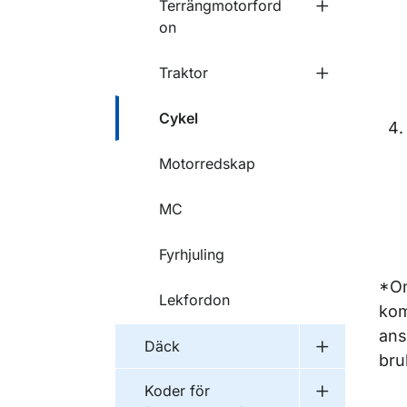
Terrängmotorford
Undermeny f
on
Traktor
Undermeny f
Cykel
Motorredskap
MC
Fyrhjuling
*Om
Lekfordon
kom
ans
Däck
Undermeny 
bru
Koder för
Undermeny f