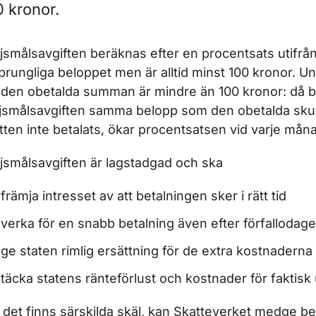
0 kronor.
ör Fordonsskatt
jsmålsavgiften beräknas efter en procentsats utifrå
ör Betalning och avisering av fordonsskatt
prungliga beloppet men är alltid minst 100 kronor. Un
den obetalda summan är mindre än 100 kronor: då bl
jsmålsavgiften samma belopp som den obetalda sku
tten inte betalats, ökar procentsatsen vid varje måna
jsmålsavgiften är lagstadgad och ska
främja intresset av att betalningen sker i rätt tid
verka för en snabb betalning även efter förfallodag
ge staten rimlig ersättning för de extra kostnaderna
täcka statens ränteförlust och kostnader för faktisk u
det finns särskilda skäl, kan Skatteverket medge bef