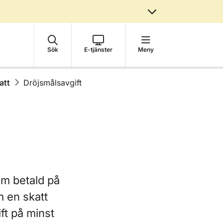
Sök
E-tjänster
Meny
att
Dröjsmålsavgift
om betald på
m en skatt
ift på minst