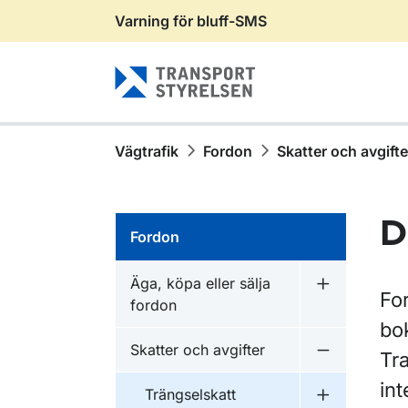
Varning för bluff-SMS
Gå till sidans innehåll
Vägtrafik
Fordon
Skatter och avgifte
D
Fordon
Äga, köpa eller sälja
Undermeny fö
For
fordon
bo
Skatter och avgifter
Tr
Undermeny f
int
Trängselskatt
Undermeny f