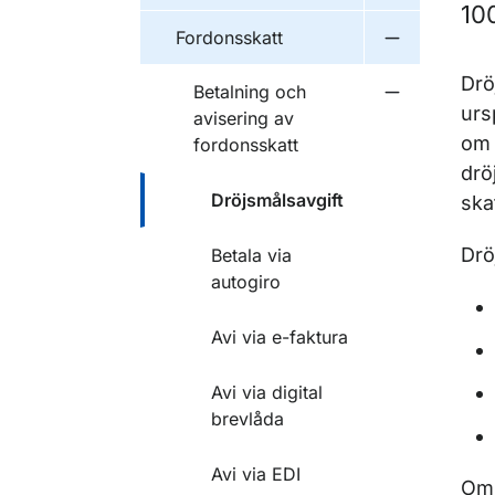
10
Fordonsskatt
Undermeny f
Drö
Betalning och
Undermeny f
urs
avisering av
om 
fordonsskatt
drö
Dröjsmålsavgift
ska
Drö
Betala via
autogiro
Avi via e-faktura
Avi via digital
brevlåda
Avi via EDI
Om 