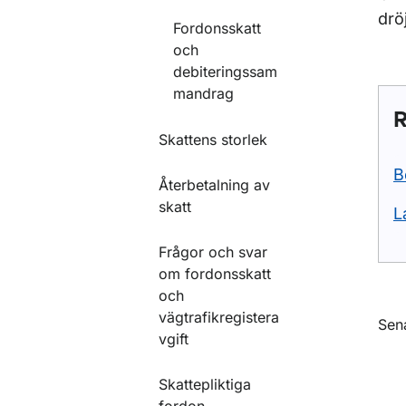
drö
Fordonsskatt
och
debiteringssam
mandrag
R
Skattens storlek
B
Återbetalning av
skatt
L
Frågor och svar
om fordonsskatt
och
vägtrafikregistera
O
Sen
vgift
Skattepliktiga