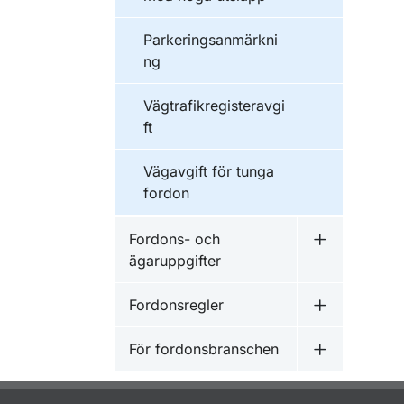
Parkeringsanmärkni
ng
Vägtrafikregisteravgi
ft
Vägavgift för tunga
fordon
Fordons- och
Undermeny f
ägaruppgifter
Fordonsregler
Undermeny f
För fordonsbranschen
Undermeny f