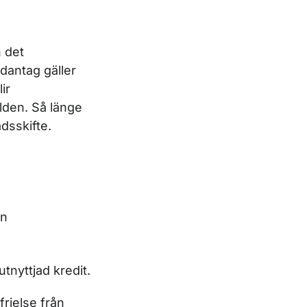
n det
dantag gäller
ir
lden. Så länge
dsskifte.
en
tnyttjad kredit.
rielse från