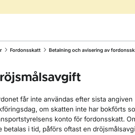
r
Fordonsskatt
Betalning och avisering av fordonssk
röjsmålsavgift
r Äga, köpa eller sälja fordon
donet får inte användas efter sista angiven
kföringsdag, om skatten inte har bokförts s
ansportstyrelsens konto för fordonsskatt. O
ör Skatter och avgifter
e betalas i tid, påförs oftast en dröjsmålsavg
ör Trängselskatt