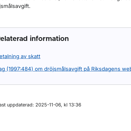
jsmålsavgift.
elaterad information
etalning av skatt
ag (1997:484) om dröjsmålsavgift på Riksdagens we
m sidan
ast uppdaterad: 2025-11-06, kl 13:36