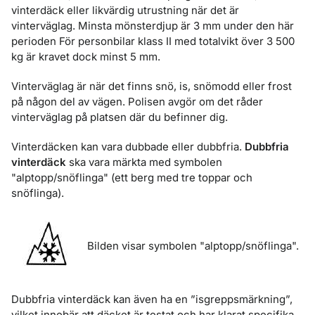
vinterdäck eller likvärdig utrustning när det är
vinterväglag. Minsta mönsterdjup är 3 mm under den här
perioden För personbilar klass II med totalvikt över 3 500
kg är kravet dock minst 5 mm.
Vinterväglag är när det finns snö, is, snömodd eller frost
på någon del av vägen. Polisen avgör om det råder
vinterväglag på platsen där du befinner dig.
Vinterdäcken kan vara dubbade eller dubbfria.
Dubbfria
vinterdäck
ska vara märkta med symbolen
"alptopp/snöflinga" (ett berg med tre toppar och
snöflinga).
Bilden visar symbolen "alptopp/snöflinga".
Dubbfria vinterdäck kan även ha en ”isgreppsmärkning”,
vilket innebär att däcket är testat och har klarat specifika