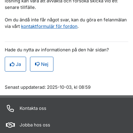
lösning kan vara att avvakta och försöka skicka vid ett
senare tillfälle.
Om du ändå inte får något svar, kan du göra en felanmälan
via vårt
kontaktformulär för fordon
.
Hade du nytta av informationen på den här sidan?
Ja
Nej
Om sidan
Senast uppdaterad: 2025-10-03, kl 08:59
Kontakta oss
Jobba hos oss