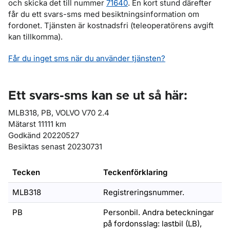
och skicka det till nummer
71640
. En kort stund därefter
får du ett svars-sms med besiktningsinformation om
fordonet. Tjänsten är kostnadsfri (teleoperatörens avgift
kan tillkomma).
Får du inget sms när du använder tjänsten?
Ett svars-sms kan se ut så här:
MLB318, PB, VOLVO V70 2.4
Mätarst 11111 km
Godkänd 20220527
Besiktas senast 20230731
Tecken
Teckenförklaring
MLB318
Registreringsnummer.
PB
Personbil. Andra beteckningar
på fordonsslag: lastbil (LB),