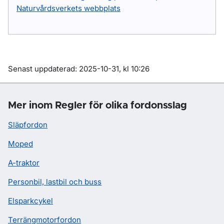
Naturvårdsverkets webbplats
Om sidan
Senast uppdaterad: 2025-10-31, kl 10:26
Mer inom Regler för olika fordonsslag
Släpfordon
Moped
A-traktor
Personbil, lastbil och buss
Elsparkcykel
Terrängmotorfordon