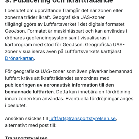
3. Publicering och ikraftträdande
I beslutet om upprättande framgår det när zonen eller
zonerna träder ikraft. Geografiska UAS-zoner
tillgängliggörs av Luftfartsverket i det digitala formatet
GeoJson. Formatet är maskinläsbart och kan användas i
drönares geofencingsystem samt visualiseras i
kartprogram med stöd för GeoJson. Geografiska UAS-
zoner visualiseras även på Luftfartsverkets karttjänst
Drönarkartan
.
För geografiska UAS-zoner som även påverkar bemannad
luftfart krävs att ikraftträdandet samordnas med
publiceringen av aeronautisk information till den
bemannade luftfarten
. Detta kan innebära en fördröjning
innan zonen kan användas. Eventuella fördröjningar anges
i beslutet.
Ansökan skickas till
luftfart@transportstyrelsen.se
,
alternativt med post till:
Transportstyrelsen