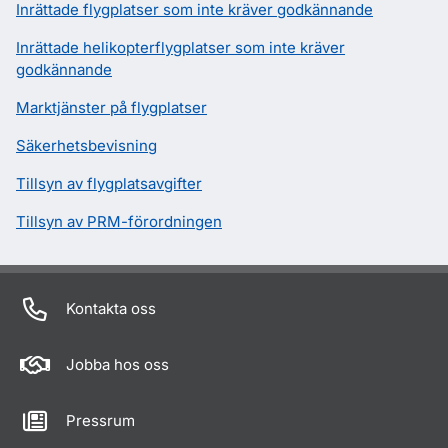
Inrättade flygplatser som inte kräver godkännande
Inrättade helikopterflygplatser som inte kräver
godkännande
Marktjänster på flygplatser
Säkerhetsbevisning
Tillsyn av flygplatsavgifter
Tillsyn av PRM-förordningen
Kontakta oss
Jobba hos oss
Pressrum