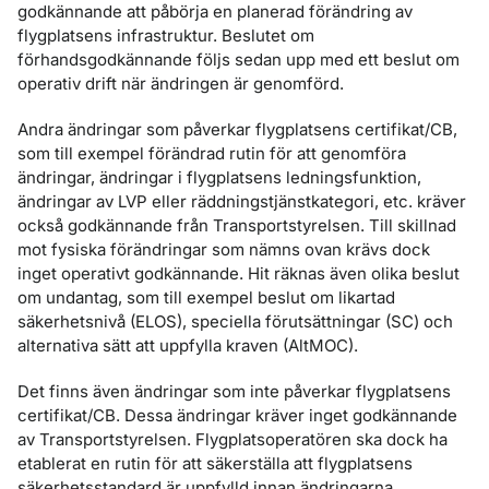
godkännande att påbörja en planerad förändring av
flygplatsens infrastruktur. Beslutet om
förhandsgodkännande följs sedan upp med ett beslut om
operativ drift när ändringen är genomförd.
Andra ändringar som påverkar flygplatsens certifikat/CB,
som till exempel förändrad rutin för att genomföra
ändringar, ändringar i flygplatsens ledningsfunktion,
ändringar av LVP eller räddningstjänstkategori, etc. kräver
också godkännande från Transportstyrelsen. Till skillnad
mot fysiska förändringar som nämns ovan krävs dock
inget operativt godkännande. Hit räknas även olika beslut
om undantag, som till exempel beslut om likartad
säkerhetsnivå (ELOS), speciella förutsättningar (SC) och
alternativa sätt att uppfylla kraven (AltMOC).
Det finns även ändringar som inte påverkar flygplatsens
certifikat/CB. Dessa ändringar kräver inget godkännande
av Transportstyrelsen. Flygplatsoperatören ska dock ha
etablerat en rutin för att säkerställa att flygplatsens
säkerhetsstandard är uppfylld innan ändringarna