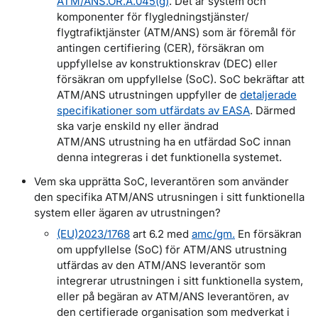
ATM/ANS.OR.A.045(g)
. Det är system och
komponenter för flygledningstjänster/
flygtrafiktjänster (ATM/ANS) som är föremål för
antingen certifiering (CER), försäkran om
uppfyllelse av konstruktionskrav (DEC) eller
försäkran om uppfyllelse (SoC). SoC bekräftar att
ATM/ANS utrustningen uppfyller de
detaljerade
specifikationer som utfärdats av EASA
. Därmed
ska varje enskild ny eller ändrad
ATM/ANS utrustning ha en utfärdad SoC innan
denna integreras i det funktionella systemet.
Vem ska upprätta SoC, leverantören som använder
den specifika ATM/ANS utrusningen i sitt funktionella
system eller ägaren av utrustningen?
(EU)2023/1768
art 6.2 med
amc/gm.
En försäkran
om uppfyllelse (SoC) för ATM/ANS utrustning
utfärdas av den ATM/ANS leverantör som
integrerar utrustningen i sitt funktionella system,
eller på begäran av ATM/ANS leverantören, av
den certifierade organisation som medverkat i