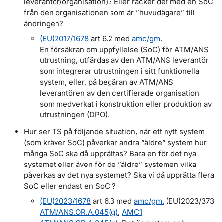
leverantör/organisation)? Eller räcker det med en SoC
från den organisationen som är ”huvudägare” till
ändringen?
(EU)2017/1678
art 6.2 med
amc/gm
.
En försäkran om uppfyllelse (SoC) för ATM/ANS
utrustning, utfärdas av den ATM/ANS leverantör
som integrerar utrustningen i sitt funktionella
system, eller, på begäran av ATM/ANS
leverantören av den certifierade organisation
som medverkat i konstruktion eller produktion av
utrustningen (DPO).
Hur ser TS på följande situation, när ett nytt system
(som kräver SoC) påverkar andra ”äldre” system hur
många SoC ska då upprättas? Bara en för det nya
systemet eller även för de ”äldre” systemen vilka
påverkas av det nya systemet? Ska vi då upprätta flera
SoC eller endast en SoC ?
(EU)2023/1678
art 6.3 med
amc/gm.
(EU)2023/373
ATM/ANS.OR.A.045(g)
,
AMC1