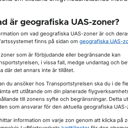
ör Flygplatser
r Flygtrafiktjänster
d är geografiska UAS-zoner?
ormation om vad geografiska UAS-zoner är och deras 
tfartssystemet finns på sidan om
geografiska UAS-z
 zoner som är förbjudande eller begränsande kan
nsportstyrelsen, i vissa fall, medge undantag och bevil
a där det annars inte är tillåtet.
an du ansöker hos Transportstyrelsen ska du i de fles
ämta ett utlåtande om din planerade flygverksamhets
ör Luftrum
hållande till zonens syfte och begränsningar. Detta 
den som ansvarar för den aktuella geografiska UAS
ör Ansök i luftrumsärenden
hittar information om varje zon genom att klicka på z
mpelvis Luftfartsverkets
karttjänster
för den obema