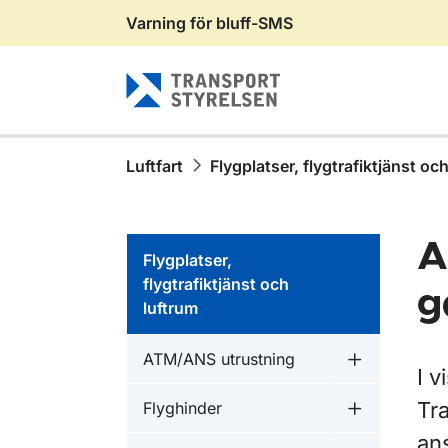
Varning för bluff-SMS
Gå till sidans innehåll
Luftfart
Flygplatser, flygtrafiktjänst oc
A
Flygplatser,
flygtrafiktjänst och
g
luftrum
ATM/ANS utrustning
Undermeny f
I v
Tra
Flyghinder
Undermeny f
ans