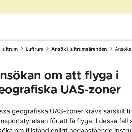
h luftrum
Luftrum
Ansök i luftrumsärenden
Ansökan
nsökan om att flyga i
eografiska UAS-zoner
ör ATM/ANS utrustning
issa geografiska UAS-zoner krävs särskilt til
nsportstyrelsen för att få flyga. I dessa fall
ör Flyghinder
öka om tillstånd enligt nedanstående instru