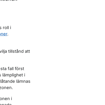
roll i
oner
.
ja tillstånd att
ta fall först
 lämplighet i
utlåtande lämnas
-zonen.
onen i
nnade