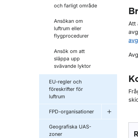
och farligt område
Br
Ansökan om
Att
luftrum eller
avg
flygprocedurer
avg
Ansök om att
Avg
släppa upp
svävande lyktor
K
EU-regler och
föreskrifter för
Frå
luftrum
skic
FPD-organisationer
Undermeny f
Geografiska UAS-
R
zoner