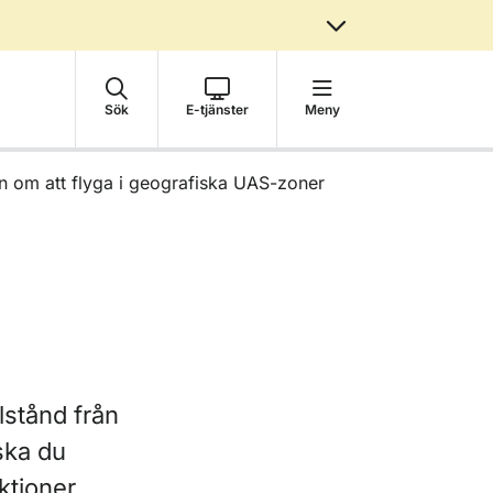
Sök
E-tjänster
Meny
 om att flyga i geografiska UAS-zoner
lstånd från
 ska du
ktioner.