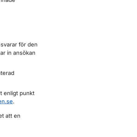
nsvarar för den
kar in ansökan
aterad
t enligt punkt
en.se
.
t att en