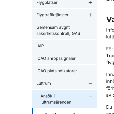
Flygplatser
Undermeny f
Flygtrafiktjänster
Undermeny fö
Va
Gemensam avgift
Inf
säkerhetskontroll, GAS
luf
IAIP
För
Tra
ICAO anropssignaler
flyg
ICAO platsindikatorer
Inn
inh
Luftrum
Undermeny f
för
av 
Ansök i
Undermeny f
luftrumsärenden
Du 
exe