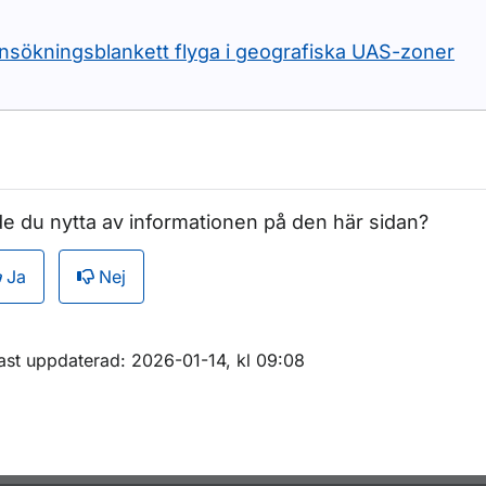
nsökningsblankett flyga i geografiska UAS-zoner
ör Raketer, ballonger och svävande lyktor
e du nytta av informationen på den här sidan?
Ja
Nej
m sidan
ast uppdaterad: 2026-01-14, kl 09:08