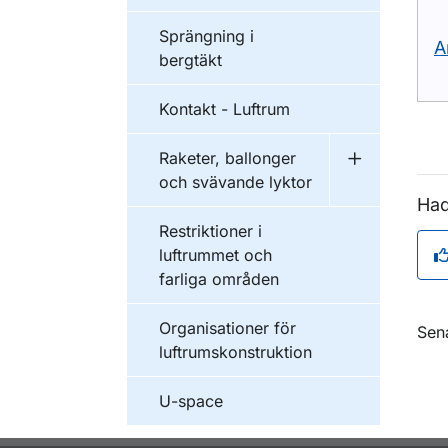
Sprängning i
A
bergtäkt
Kontakt - Luftrum
Raketer, ballonger
Undermeny f
och svävande lyktor
Had
Restriktioner i
luftrummet och
farliga områden
Organisationer för
O
Sen
luftrumskonstruktion
U-space