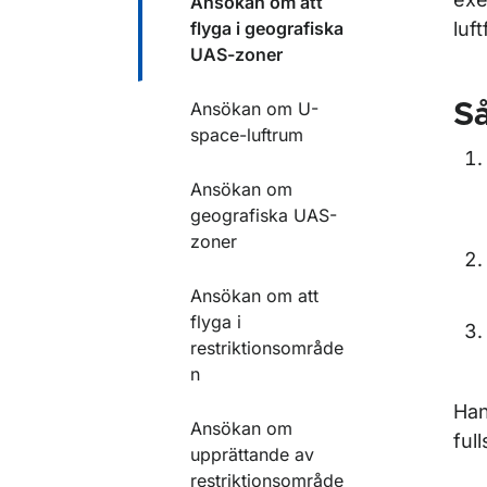
Ansökan om att
flyga i geografiska
luft
UAS-zoner
Ansökan om U-
Så
space-luftrum
Ansökan om
geografiska UAS-
zoner
Ansökan om att
flyga i
restriktionsområde
n
Han
Ansökan om
ful
upprättande av
restriktionsområde