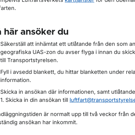
farten.
 här ansöker du
Säkerställ att inhämtat ett utlåtande från den som a
geografiska UAS-zon du avser flyga i innan du skic
till Transportstyrelsen.
Fyll i avsedd blankett, du hittar blanketten under rel
information.
Skicka in ansökan där informationen, samt utlåtande
1. Skicka in din ansökan till
luftfart@transportstyrels
dläggningstiden är normalt upp till två veckor från de
lständig ansökan har inkommit.