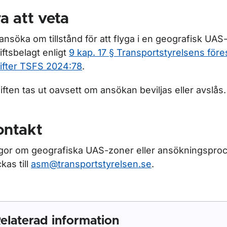
a att veta
 ansöka om tillstånd för att flyga i en geografisk UAS
iftsbelagt enligt
9 kap. 17 § Transportstyrelsens före
ifter TSFS 2024:78
.
iften tas ut oavsett om ansökan beviljas eller avslås.
ontakt
gor om geografiska UAS-zoner eller ansökningspro
kas till
asm@transportstyrelsen.se
.
ör FPD-organisationer
elaterad information