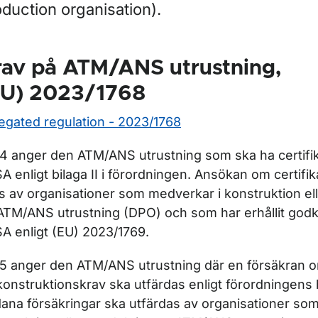
oduction organisation).
ör Flyghinder
rav på ATM/ANS utrustning,
ör Flygplatser
EU) 2023/1768
r Flygtrafiktjänster
egated regulation - 2023/1768
 4 anger den ATM/ANS utrustning som ska ha certifik
A enligt bilaga II i förordningen. Ansökan om certifik
s av organisationer som medverkar i konstruktion el
ATM/ANS utrustning (DPO) och som har erhållit god
A enligt (EU) 2023/1769.
 5 anger den ATM/ANS utrustning där en försäkran o
konstruktionskrav ska utfärdas enligt förordningens bi
ör Luftrum
ana försäkringar ska utfärdas av organisationer so