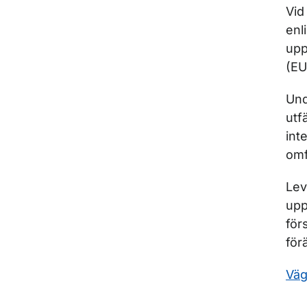
Vid
enl
upp
(EU
Und
utf
int
omf
Lev
upp
för
för
Väg