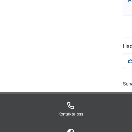
Had
O
Sen
Kontakta oss