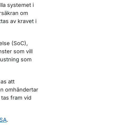
lla systemet i
örsäkran om
tas av kravet i
else (SoC),
nster som vill
trustning som
as att
en omhändertar
 tas fram vid
ASA
.