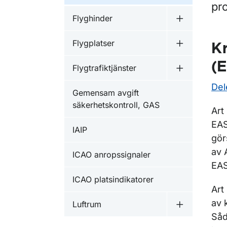
pr
Flyghinder
Undermeny f
Flygplatser
K
Undermeny f
(
Flygtrafiktjänster
Undermeny fö
Del
Gemensam avgift
säkerhetskontroll, GAS
Art
EAS
IAIP
gör
av 
ICAO anropssignaler
EAS
ICAO platsindikatorer
Art
av 
Luftrum
Undermeny f
Såd