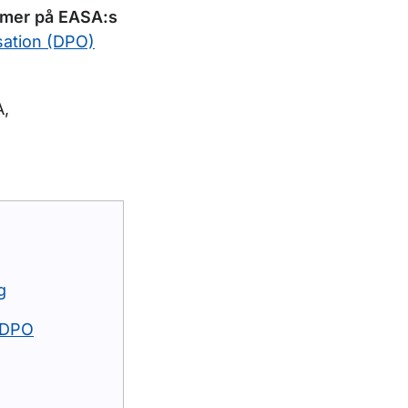
a mer på EASA:s
sation (DPO)
A,
g
r DPO