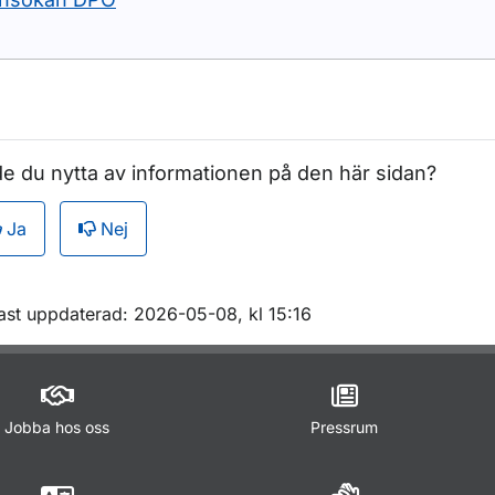
e du nytta av informationen på den här sidan?
Ja
Nej
m sidan
ast uppdaterad: 2026-05-08, kl 15:16
Jobba hos oss
Pressrum