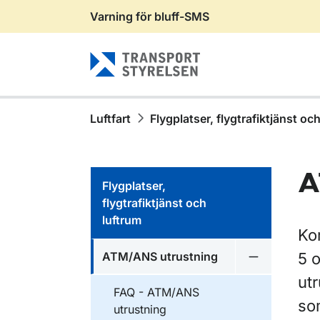
Varning för bluff-SMS
Gå till sidans innehåll
Luftfart
Flygplatser, flygtrafiktjänst oc
A
Flygplatser,
flygtrafiktjänst och
luftrum
Ko
ATM/ANS utrustning
5 
Undermeny f
ut
FAQ - ATM/ANS
so
utrustning