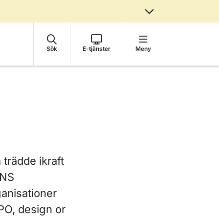
Sök
E-tjänster
Meny
trädde ikraft
ANS
anisationer
PO, design or