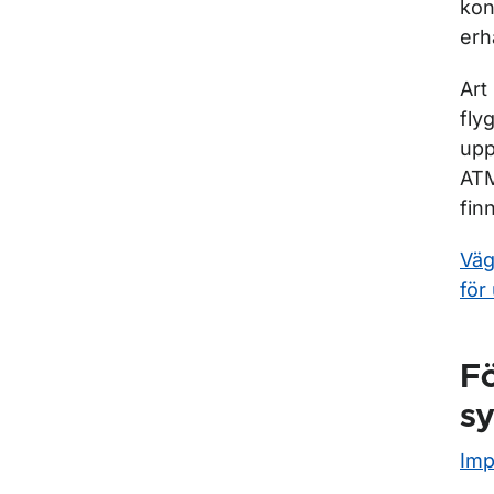
kon
erh
Art
fly
upp
ATM
fin
Väg
för
Fö
s
Imp