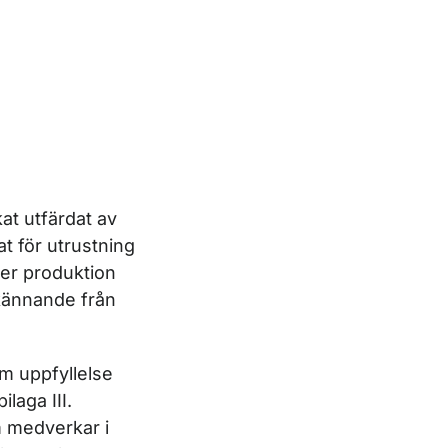
at utfärdat av
at för utrustning
ler produktion
kännande från
m uppfyllelse
laga III.
m medverkar i