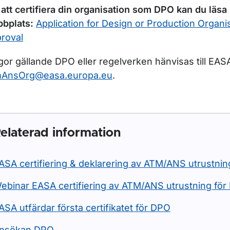
 att certifiera din organisation som DPO kan du läs
bplats:
Application for Design or Production Organi
roval
gor gällande DPO eller regelverken hänvisas till EAS
mAnsOrg@easa.europa.eu
.
elaterad information
ASA certifiering & deklarering av ATM/ANS utrustnin
ebinar EASA certifiering av ATM/ANS utrustning fö
ASA utfärdar första certifikatet för DPO
nsökan DPO