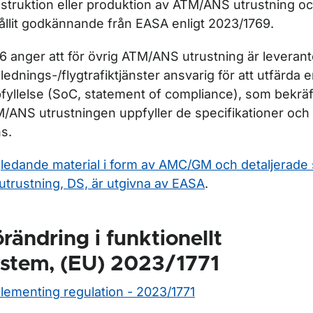
struktion eller produktion av ATM/ANS utrustning o
ållit godkännande från EASA enligt 2023/1769.
 6 anger att för övrig ATM/ANS utrustning är leveran
glednings-/flygtrafiktjänster ansvarig för att utfärda
fyllelse (SoC, statement of compliance), som bekräft
/ANS utrustningen uppfyller de specifikationer oc
ns.
ledande material i form av AMC/GM och detaljerade 
 utrustning, DS, är utgivna av EASA
.
rändring i funktionellt
ystem, (EU) 2023/1771
lementing regulation - 2023/1771