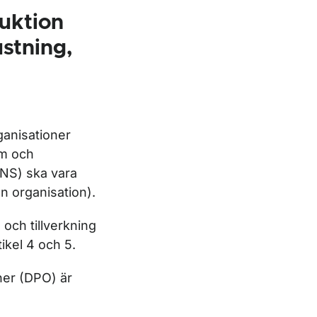
ruktion
stning,
ganisationer
em och
ANS) ska vara
n organisation).
 och tillverkning
ikel 4 och 5.
ner (DPO) är