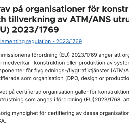
av på organisationer för konst
h tillverkning av ATM/ANS utru
EU) 2023/1769
lementing regulation - 2023/1769
missionens förordning (EU) 2023/1769 anger att or
 medverkar i konstruktion eller produktion av syst
ponenter för flyglednings-/flygtrafiktjänster (ATM/
tifierade som organisation (DPO, design or productio
vet på certifierad organisation gäller för konstruktion
utrustning som anges i förordning (EU)2023/1768, art
örig myndighet för certifiering av dessa organisatio
SA.