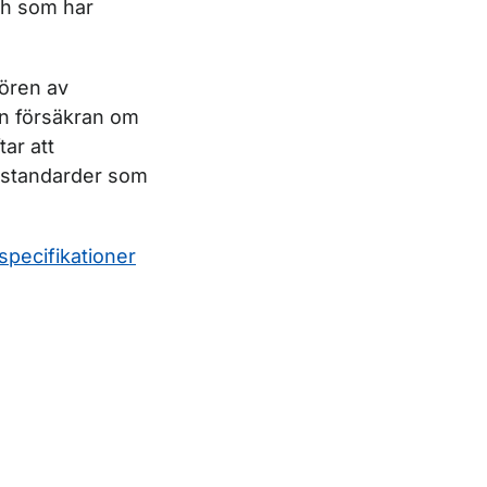
ch som har
tören av
 en försäkran om
ar att
h standarder som
specifikationer