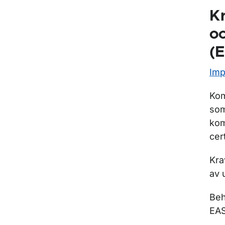
Kr
oc
(
Imp
Kom
som
kom
cer
Kra
av 
Beh
EA