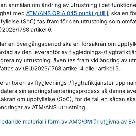
 en anmälan om ändring av utrustning i det funktione
ighet med
ATM/ANS.OR.A.045 punkt g till j
, ska en f
fyllelse (SoC) tas fram för den utrustning som omfat
)2023/1768 artikel 6.
er en övergångsperiod ska en försäkran om uppfyll
ärdad av den leverantör av flyglednings-/flygtrafiktjä
egrera ny utrustning, även tas fram vid ändring av u
attas av (EU)2023/1768 artikel 4 eller artikel 5.
erantören av flyglednings-/flygtrafiktjänster uppman
datera sin ändringshanteringsprocess så denna äv
säkran om uppfyllelse (SoC), för de fall en sådan ska
ändringar av ATM/ANS utrustning.
ledande material i form av AMC/GM är utgivna av E