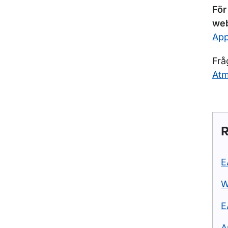
För
web
App
Frå
At
R
E
W
E
A