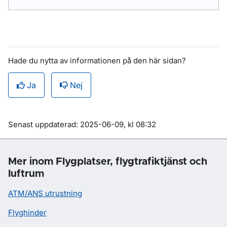
Hade du nytta av informationen på den här sidan?
Ja
Nej
Om sidan
Senast uppdaterad: 2025-06-09, kl 08:32
Mer inom Flygplatser, flygtrafiktjänst och
luftrum
ATM/ANS utrustning
Flyghinder