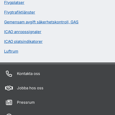
Flygplatser
Flygtrafiktjänster
Gemensam avgift säkerhetskontroll, GAS
ICAO anropssignaler
ICAO platsindikatorer
Luftrum
Kontakta oss
Jobba hos oss
Pressrum