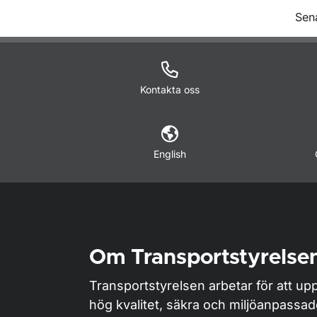
O
Sen
Kontakta oss
English
Om Transportstyrelse
Transportstyrelsen arbetar för att upp
hög kvalitet, säkra och miljöanpassa