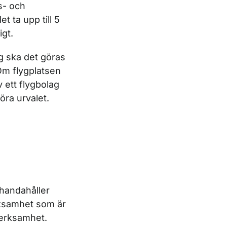
s- och
t ta upp till 5
igt.
g ska det göras
 Om flygplatsen
v ett flygbolag
öra urvalet.
lhandahåller
rksamhet som är
 verksamhet.