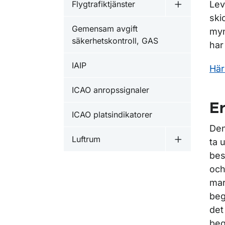
Flygtrafiktjänster
Lev
Undermeny fö
ski
Gemensam avgift
myn
säkerhetskontroll, GAS
har
IAIP
Här
ICAO anropssignaler
Er
ICAO platsindikatorer
Den
Luftrum
ta 
Undermeny f
bes
och
mar
beg
det
beg