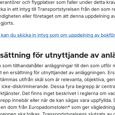
erantörer och flygplatser som faller under detta krav
r Flygtrafiktjänster
cka in ett intyg till Transportstyrelsen från den som r
digheten eller företaget om att denna uppdelning a
 gjorts.
 kan du skicka in intyg som om uppdelning av bokför
sättning för utnyttjande av an
 som tillhandahåller anläggningar till den som utför 
ut en ersättning för utnyttjandet av anläggningen. Er
ör Luftrum
tämmas utifrån skäl som är relevanta, objektiva, ge
 icke-diskriminerande. Dessa fyra begrepp är centra
ktjänster. Det finns inget beskrivet i reglerna om v
repp innebär eller när de kan sägas vara uppfyllda.
 en dom från Europadomstolen* som ger vägledning 
reppen ska tolkas. Transportstyrelsens slutsats av