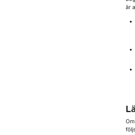
är a
L
Om 
föl