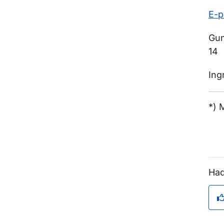
E-p
Gun
14
Ing
*) 
Had