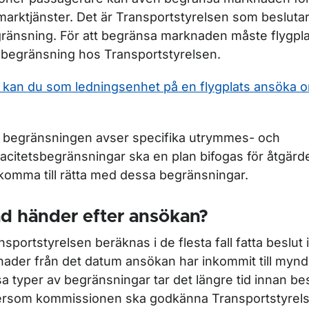
marktjänster. Det är Transportstyrelsen som beslut
ränsning. För att begränsa marknaden måste flygpl
begränsning hos Transportstyrelsen.
 kan du som ledningsenhet på en flygplats ansöka 
begränsningen avser specifika utrymmes- och
acitetsbegränsningar ska en plan bifogas för åtgärder
 komma till rätta med dessa begränsningar.
d händer efter ansökan?
nsportstyrelsen beräknas i de flesta fall fatta beslut
ader från det datum ansökan har inkommit till mynd
sa typer av begränsningar tar det längre tid innan beslu
ersom kommissionen ska godkänna Transportstyrels