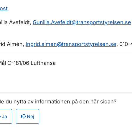
ost
illa Avefeldt,
Gunilla.Avefeldt@transportstyrelsen.se
rid Almén,
Ingrid.almen@transportstyrelsen.se
, 010-
Mål C-181/06 Lufthansa
e du nytta av informationen på den här sidan?
Ja
Nej