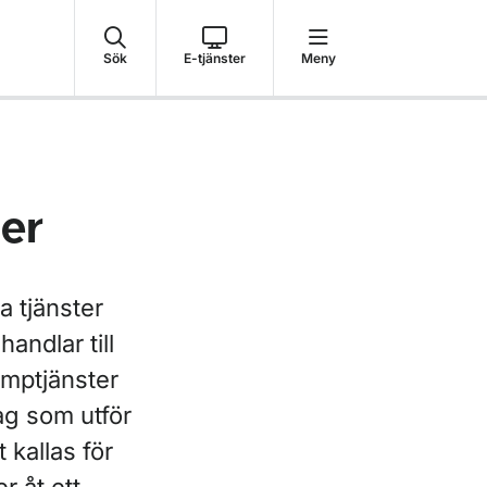
Sök
E-tjänster
Meny
ser
a tjänster
andlar till
mptjänster
ag som utför
kallas för