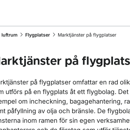
h luftrum
Flygplatser
Marktjänster på flygplatser
arktjänster på flygplat
ktjänster på flygplatser omfattar en rad olik
 utförs på en flygplats åt ett flygbolag. Det h
ör ATM/ANS utrustning
empel om incheckning, bagagehantering, ra
ör Flyghinder
t påfyllning av olja och bränsle. De flygbol
änsterna inom ramen för sin egen verksamhet 
ör Flygplatser