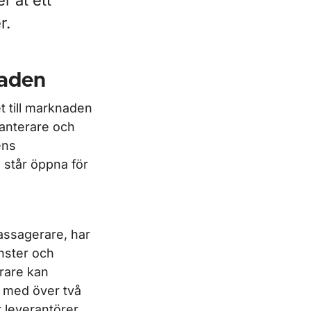
r åt ett
r.
aden
et till marknaden
hanterare och
ens
m står öppna för
passagerare, har
änster och
rare kan
 med över två
 leverantörer