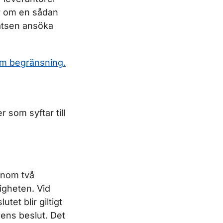
ar om en sådan
atsen ansöka
om begränsning.
 som syftar till
 inom två
igheten. Vid
tet blir giltigt
ens beslut. Det