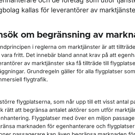
nhanterare och de företag som utför tjänste
ör Ansök i flygplatsärenden
gbolag kallas för leverantörer av marktjänste
r EU-regler för flygplatser
nsök om begränsning av markn
ndprincipen i reglerna om marktjänster är att tillträd
 vara fritt. Det innebär bland annat krav på att egen
erantörer av marktjänster ska få tillträde till flygplats
äggningar. Grundregeln gäller för alla flygplatser so
mersiell flygtrafik.
större flygplatserna, som når upp till ett visst antal 
k rätt att begränsa antalet aktörer som utför marktj
nhantering. Flygplatser med över en miljon passage
ränsa marknaden för egenhanterare och flygplatser
joner passagerare kan även begränsa marknaden för