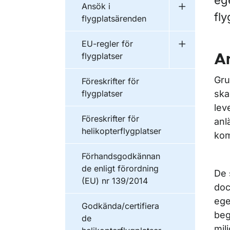
ege
Ansök i
Undermeny f
fly
flygplatsärenden
EU-regler för
Undermeny fö
flygplatser
A
Gru
Föreskrifter för
flygplatser
ska
lev
Föreskrifter för
anl
helikopterflygplatser
kom
Förhandsgodkännan
de enligt förordning
De 
(EU) nr 139/2014
doc
ege
Godkända/certifiera
beg
de
mil