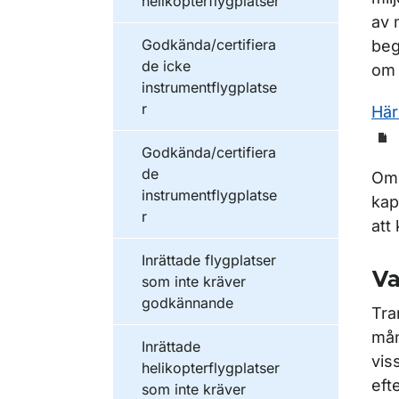
helikopterflygplatser
av 
Godkända/certifiera
beg
de icke
om 
instrumentflygplatse
r
Här
Godkända/certifiera
de
Om 
instrumentflygplatse
kap
r
att
Inrättade flygplatser
Va
som inte kräver
godkännande
Tra
mån
Inrättade
vis
helikopterflygplatser
eft
som inte kräver