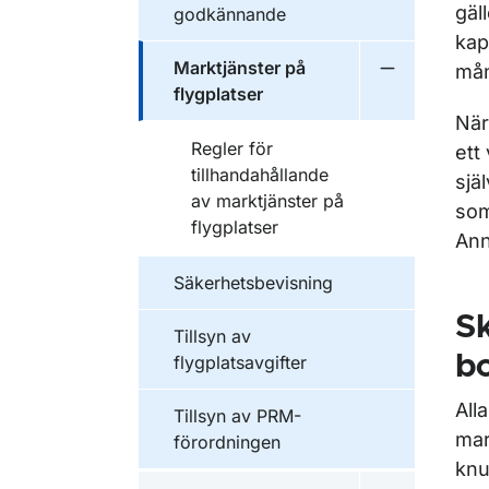
gäl
godkännande
kap
Marktjänster på
mån
Undermeny fö
flygplatser
När
Regler för
ett
tillhandahållande
sjä
av marktjänster på
som
flygplatser
Ann
Säkerhetsbevisning
Sk
Tillsyn av
b
flygplatsavgifter
All
Tillsyn av PRM-
mar
förordningen
knu