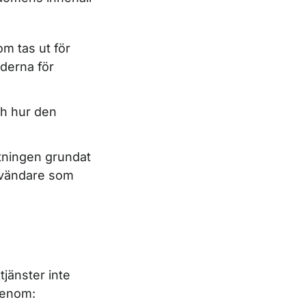
m tas ut för
aderna för
ch hur den
ttningen grundat
användare som
jänster inte
 genom: