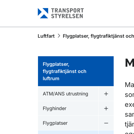
Gå till sidans innehåll
Luftfart
Flygplatser, flygtrafiktjänst oc
M
Flygplatser,
flygtrafiktjänst och
luftrum
Mar
ATM/ANS utrustning
som
Undermeny f
ex
Flyghinder
Undermeny f
sam
Flygplatser
tj
Undermeny f