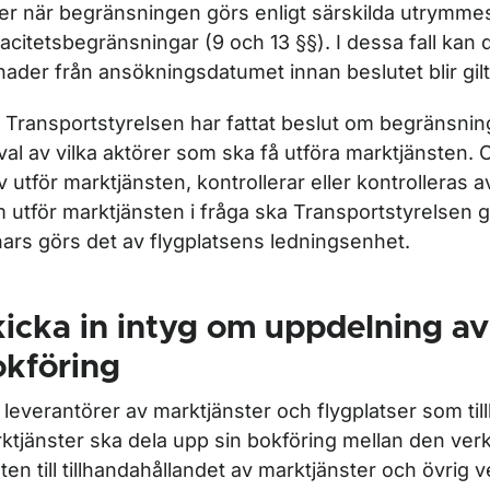
ler när begränsningen görs enligt särskilda utrymme
acitetsbegränsningar (9 och 13 §§). I dessa fall kan de
ader från ansökningsdatumet innan beslutet blir gilt
r Marktjänster på flygplatser
 Transportstyrelsen har fattat beslut om begränsnin
 val av vilka aktörer som ska få utföra marktjänsten.
lv utför marktjänsten, kontrollerar eller kontrolleras a
 utför marktjänsten i fråga ska Transportstyrelsen g
ars görs det av flygplatsens ledningsenhet.
icka in intyg om uppdelning av
okföring
a leverantörer av marktjänster och flygplatser som til
ktjänster ska dela upp sin bokföring mellan den ve
ten till tillhandahållandet av marktjänster och övrig