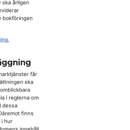
 ska årligen
eviderar
v bokföringen
ing.
läggning
marktjänster får
sättningen ska
nomblickbara
la i reglerna om
ad dessa
 Däremot finns
i hur
 domens innehåll