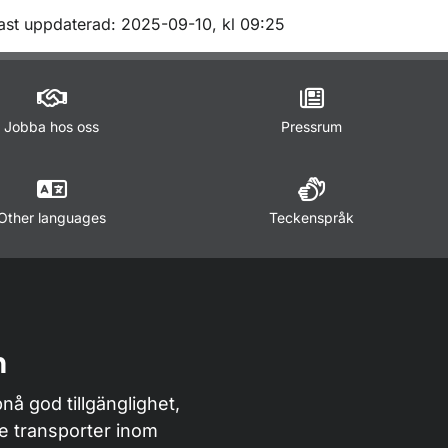
m sidan
ast uppdaterad: 2025-09-10, kl 09:25
Jobba hos oss
Pressrum
Other languages
Teckenspråk
n
nå god tillgänglighet,
de transporter inom