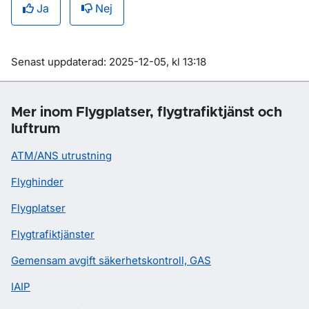
Ja
Nej
Om sidan
Senast uppdaterad: 2025-12-05, kl 13:18
Mer inom Flygplatser, flygtrafiktjänst och
luftrum
ATM/ANS utrustning
Flyghinder
Flygplatser
Flygtrafiktjänster
Gemensam avgift säkerhetskontroll, GAS
IAIP