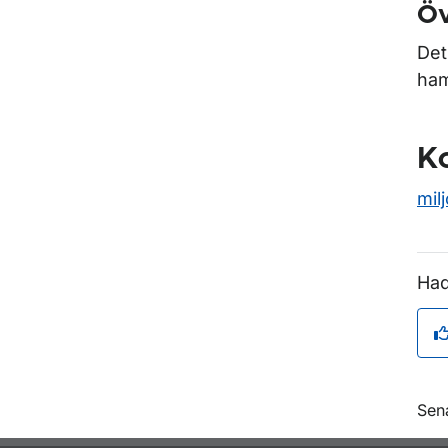
Öv
Det
ham
K
mil
Had
O
Sen