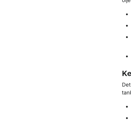
olj
Ke
Det
tan