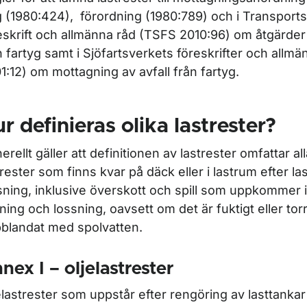
ag (1980:424), förordning (1980:789) och i Transport
eskrift och allmänna råd (TSFS 2010:96) om åtgärder
n fartyg samt i Sjöfartsverkets föreskrifter och allm
ör Avfallsmottagning i fiskehamn
1:12) om mottagning av avfall från fartyg.
ör Avlämning av fartygsavfall
r definieras olika lastrester?
erellt gäller att definitionen av lastrester omfattar al
trester som finns kvar på däck eller i lastrum efter las
sning, inklusive överskott och spill som uppkomme
tning och lossning, oavsett om det är fuktigt eller torr
blandat med spolvatten.
nex I – oljelastrester
r Mottagningsanordningar för avfall från fartyg
elastrester som uppstår efter rengöring av lasttankar