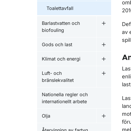
omb
Toalettavfall
201
Barlastvatten och
Def
Undermeny f
biofouling
av 
spi
Gods och last
Undermeny f
An
Klimat och energi
Undermeny f
Las
Luft- och
Undermeny fö
enl
bränslekvalitet
las
Nationella regler och
Las
internationellt arbete
lan
mot
Olja
Undermeny f
för
mek
Återvinning av fartyg