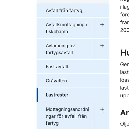
i l
Avfall från fartyg
för
frå
Avfallsmottagning i
Undermeny f
200
fiskehamn
Avlämning av
Undermeny f
Hu
fartygsavfall
Gen
Fast avfall
las
los
Gråvatten
las
Lastrester
upp
Mottagningsanordni
An
Undermeny fö
ngar för avfall från
fartyg
Olj