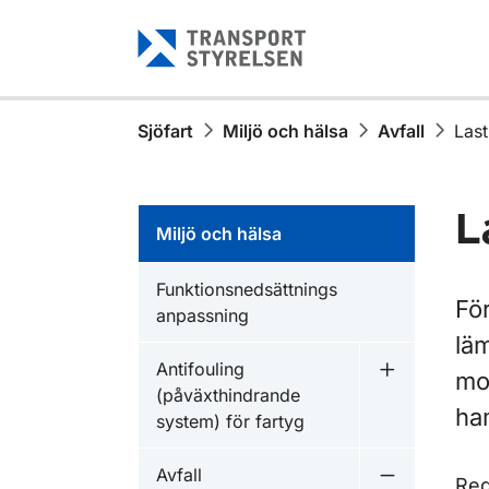
Gå till sidans innehåll
Sjöfart
Miljö och hälsa
Avfall
Last
L
Miljö och hälsa
Funktionsnedsättnings
För
anpassning
läm
Antifouling
mot
Undermeny f
(påväxthindrande
ham
system) för fartyg
Avfall
Reg
Undermeny f