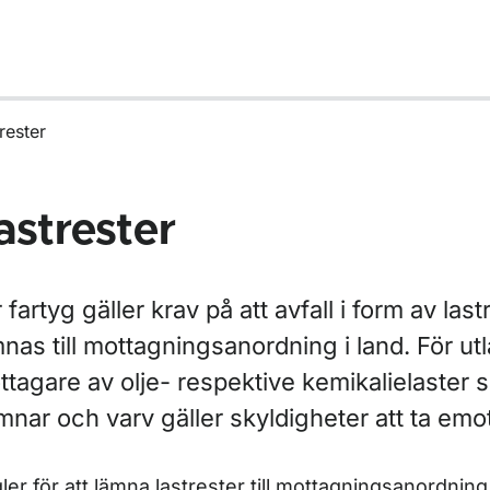
rester
astrester
 fartyg gäller krav på att avfall i form av las
nas till mottagningsanordning i land. För ut
tagare av olje- respektive kemikalielaster s
ör Antifouling (påväxthindrande system) för fartyg
nar och varv gäller skyldigheter att ta emot
ler för att lämna lastrester till mottagningsanordning 
ör Avfall