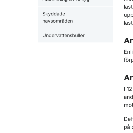
las
Skyddade
upp
havsområden
las
Undervattensbuller
An
Enl
för
An
I 1
and
mot
Def
på 