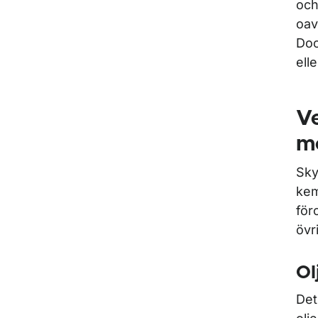
och
oav
Doc
ell
Ve
mo
Sky
kem
för
övr
Ol
Det