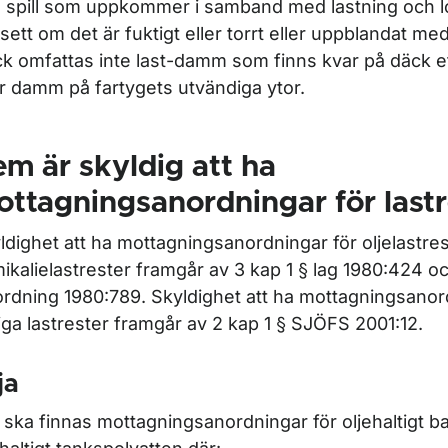
 spill som uppkommer i samband med lastning och l
sett om det är fuktigt eller torrt eller uppblandat me
k omfattas inte last-damm som finns kvar på däck e
er damm på fartygets utvändiga ytor.
m är skyldig att ha
ttagningsanordningar för lastr
ldighet att ha mottagningsanordningar för oljelastre
ikalielastrester framgår av 3 kap 1 § lag 1980:424 oc
ordning 1980:789. Skyldighet att ha mottagningsanor
iga lastrester framgår av 2 kap 1 § SJÖFS 2001:12.
ja
 ska finnas mottagningsanordningar för oljehaltigt ba