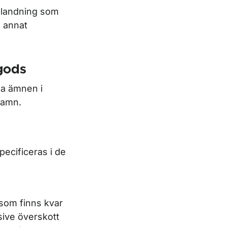
blandning som
d annat
 gods
ga ämnen i
 hamn.
pecificeras i de
r som finns kvar
usive överskott