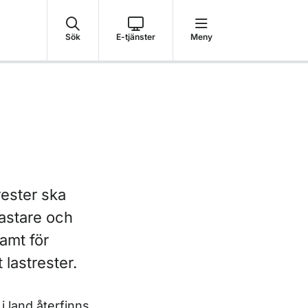
Sök
E-tjänster
Meny
trester ska
lastare och
amt för
 lastrester.
i land återfinns