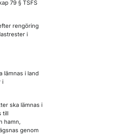
 kap 79 § TSFS
efter rengöring
astrester i
a lämnas i land
 i
ter ska lämnas i
till
an hamn,
 avlägsnas genom