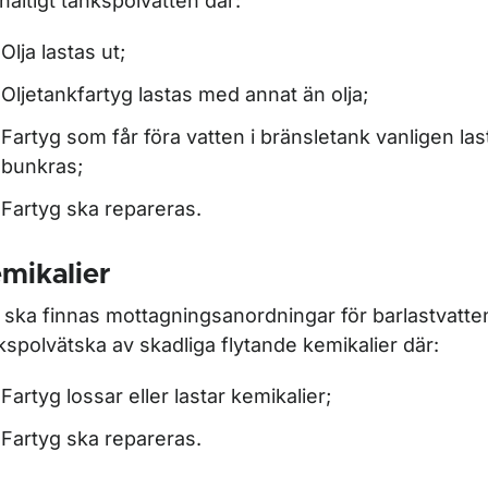
ehaltigt tankspolvatten där:
Olja lastas ut;
Oljetankfartyg lastas med annat än olja;
Fartyg som får föra vatten i bränsletank vanligen last
bunkras;
Fartyg ska repareras.
mikalier
 ska finnas mottagningsanordningar för barlastvatte
kspolvätska av skadliga flytande kemikalier där:
Fartyg lossar eller lastar kemikalier;
Fartyg ska repareras.