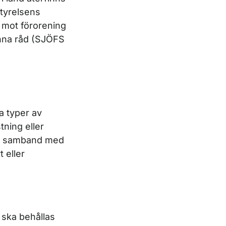
styrelsens
 mot förorening
änna råd (SJÖFS
la typer av
tning eller
r i samband med
t eller
 ska behållas