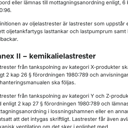
ord eller lämnas till mottagningsanordning enligt, 6
0:96.
initionen av oljelastrester är lastrester som uppstår 
ör Barlastvatten och biofouling
ett oljetankfartygs lasttankar och lastpumprum samt l
llbackar.
ör Gods och last
nex II – kemikalielastrester
ör Klimat och energi
trester från tankspolning av kategori X-produkter sk
r Luft- och bränslekvalitet
igt 2 kap 26 § förordningen 1980:789 och anvisningar
thanteringsmanualen ska följas.
trester från tankspolning av kategori Y och Z-produk
d enligt 2 kap 27 § förordningen 1980:789 och lämnas 
tagningsanordning i lossningshamnen eller en ann
ör Olja
utsatt att det intygas skriftligt. Lastrester får även
anisk ventilation om det sker i enlighet med