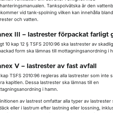
thanteringsmanualen. Tankspolvätska är den vatten
kommer vid tank-spolning vilken kan innehålla blan
trester och vatten.
nex III – lastrester förpackat farligt
igt 10 kap 12 § TSFS 2010:96 ska lastrester av skadli
packad form ska lämnas till mottagningsanordning i
nex V – lastrester av fast avfall
2 kap TSFS 2010:96 regleras alla lastrester som inte s
ra kapitlen. Dessa lastrester ska lämnas till en
tagningsanordning i hamn.
initionen av lastrest omfattar alla typer av lastreste
däck eller i lastrum efter lastning eller lossning, inkl