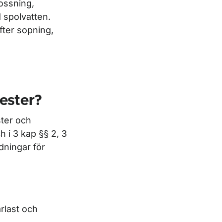
ossning,
d spolvatten.
fter sopning,
ester?
ster och
h i 3 kap §§ 2, 3
dningar för
rlast och