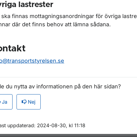
riga lastrester
 ska finnas mottagningsanordningar för övriga lastres
nar där det finns behov att lämna sådana.
ontakt
jo@transportstyrelsen.se
e du nytta av informationen på den här sidan?
Ja
Nej
m sidan
ast uppdaterad: 2024-08-30, kl 11:18