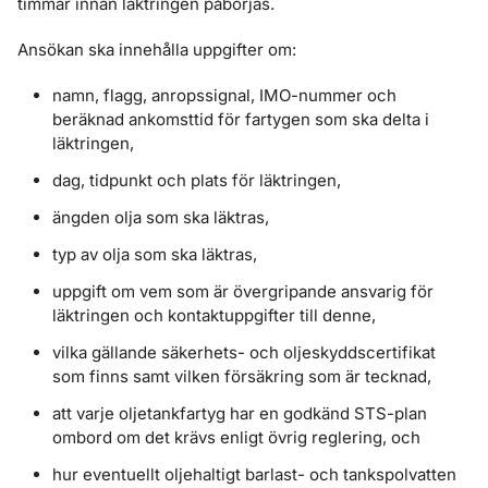
timmar innan läktringen påbörjas.
Ansökan ska innehålla uppgifter om:
namn, flagg, anropssignal, IMO-nummer och
beräknad ankomsttid för fartygen som ska delta i
läktringen,
dag, tidpunkt och plats för läktringen,
ängden olja som ska läktras,
typ av olja som ska läktras,
uppgift om vem som är övergripande ansvarig för
läktringen och kontaktuppgifter till denne,
vilka gällande säkerhets- och oljeskyddscertifikat
som finns samt vilken försäkring som är tecknad,
att varje oljetankfartyg har en godkänd STS-plan
ombord om det krävs enligt övrig reglering, och
hur eventuellt oljehaltigt barlast- och tankspolvatten