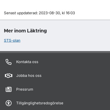
Om sidan
Senast uppdaterad: 2023-08-30, kl 16:03
Mer inom Läktring
STS-plan
Kontakta oss
Jobba hos oss
Pressrum
Tillgänglighetsredogörelse