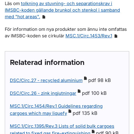
Läs om
tolkning av stuvning- och separationskrav i
IMSBC-koden gällande brunkol och stenkol i samband
med "hot areas".
För information om nya produkter som ännu inte omfattas
av IMSBC-koden se cirkulär
MSC.1/Circ.1453/Rev.1
Relaterad information
pdf 98 kB
DSC/Circ.27 - recycled aluminium
pdf 100 kB
DSC/Circ.26 - zink ingjutningar
MSC.1/Circ.1454/Rev.1 Guidelines regarding
pdf 135 kB
cargoes which may liquefy
MSC.1/Circ.1395/Rev.3 Lists of solid bulk cargoes
pdf 90 kB
related to fixed gas fire-extinguishing