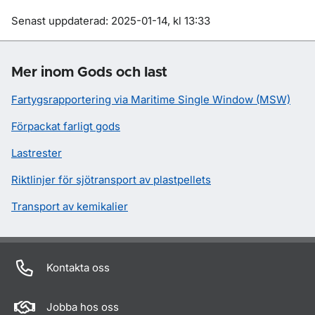
Om sidan
Senast uppdaterad: 2025-01-14, kl 13:33
Mer inom Gods och last
Fartygsrapportering via Maritime Single Window (MSW)
Förpackat farligt gods
Lastrester
Riktlinjer för sjötransport av plastpellets
Transport av kemikalier
Kontakta oss
Jobba hos oss