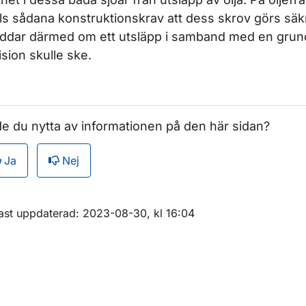
lls sådana konstruktionskrav att dess skrov görs sä
ddar därmed om ett utsläpp i samband med en grund
ör Bunkring och läktring
lision skulle ske.
e du nytta av informationen på den här sidan?
Ja
Nej
m sidan
ast uppdaterad: 2023-08-30, kl 16:04