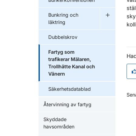
Bunkerkonventionen
stä
Bunkring och
sky
Undermeny f
läktring
kol
Dubbelskrov
Fartyg som
Had
trafikerar Mälaren,
Trollhätte Kanal och
Vänern
Säkerhetsdatablad
O
Sen
Återvinning av fartyg
Skyddade
havsområden