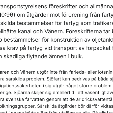
ransportstyrelsens föreskrifter och allmänn
ör Avfall
10:96) om åtgärder mot förorening från farty
skilda bestämmelser för fartyg som trafiker
ör Barlastvatten och biofouling
llhätte kanal och Vänern. Föreskrifterna tar
p bestämmelser för konstruktion av oljetank
ör Gods och last
sa krav på fartyg vid transport av förpackat 
ör Klimat och energi
 skadliga flytande ämnen i bulk.
r Luft- och bränslekvalitet
aren och Vänern utgör inte från farleds- eller lotsn
ra särskilda problem. Sjöfart kan bedrivas på båda s
igationssäkerheten i sig utgör något större problem 
verige. Sjöarna skiljer sig emellertid i ett väsentligt 
ra svenska farvatten genom att de är dricksvattentäk
ör Olja
olkningsgrupper. Särskilda åtgärder bör därför vidtas
tnet i dessa båda sjöar från utsläpp av olja. På oljefr