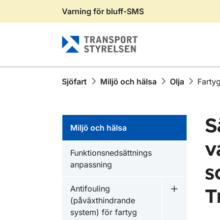
Varning för bluff-SMS
Gå till sidans innehåll
Sjöfart
Miljö och hälsa
Olja
Fartyg
S
Miljö och hälsa
v
Funktionsnedsättnings
anpassning
s
Antifouling
T
Undermeny f
(påväxthindrande
system) för fartyg