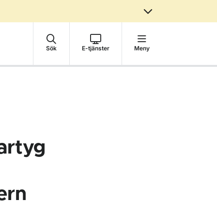
Sök
E-tjänster
Meny
artyg
ern