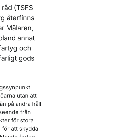
a råd (TSFS
g återfinns
ar Mälaren,
 bland annat
fartyg och
farligt gods
ingssynpunkt
jöarna utan att
än på andra håll
avseende från
ter för stora
 för att skydda
aktande fartyg