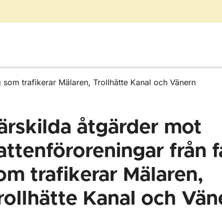
 som trafikerar Mälaren, Trollhätte Kanal och Vänern
ärskilda åtgärder mot
attenföroreningar från f
om trafikerar Mälaren,
rollhätte Kanal och Vän
ör Antifouling (påväxthindrande system) för fartyg