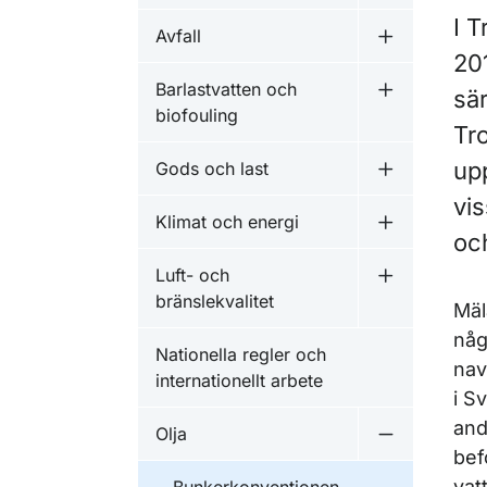
I T
Avfall
Undermeny f
20
Barlastvatten och
sär
Undermeny f
biofouling
Tro
up
Gods och last
Undermeny f
vis
Klimat och energi
Undermeny f
och
Luft- och
Undermeny fö
bränslekvalitet
Mäl
någ
Nationella regler och
nav
internationellt arbete
i S
and
Olja
Undermeny f
bef
vat