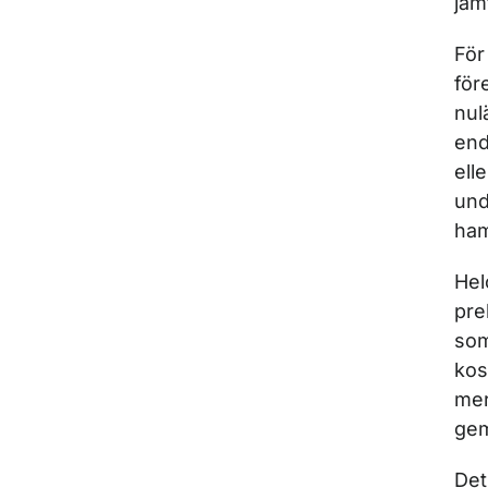
jäm
För
för
nul
end
ell
und
ham
Hel
pre
som
kos
mer
ge
Det