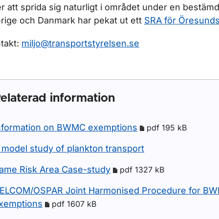
er att sprida sig naturligt i området under en bestämd
rige och Danmark har pekat ut ett
SRA för Öresund
takt:
miljo@transportstyrelsen.se
elaterad information
nformation on BWMC exemptions
pdf 195 kB
 model study of plankton transport
ame Risk Area Case-study
pdf 1327 kB
ELCOM/OSPAR Joint Harmonised Procedure for B
xemptions
pdf 1607 kB