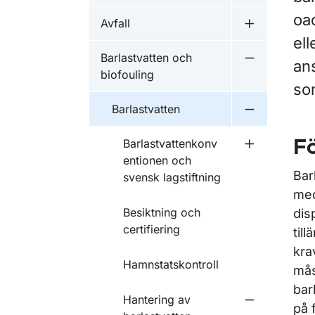
oa
Avfall
Undermeny f
ell
Barlastvatten och
an
Undermeny f
biofouling
som
Barlastvatten
Undermeny f
Barlastvattenkonv
Fö
Undermeny f
entionen och
Bar
svensk lagstiftning
med
Besiktning och
dis
certifiering
til
kra
Hamnstatskontroll
mås
bar
Hantering av
Undermeny f
på 