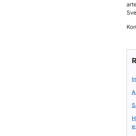
art
Sve
Kon
R
I
A
S
H
e