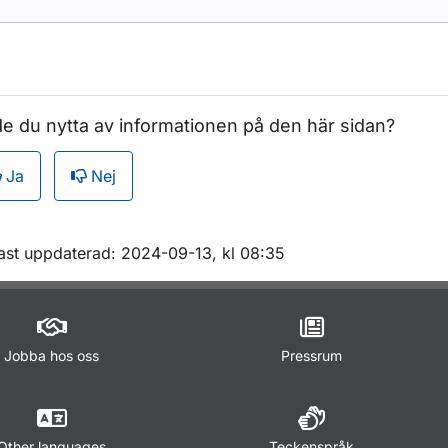
e du nytta av informationen på den här sidan?
Ja
Nej
m sidan
ast uppdaterad: 2024-09-13, kl 08:35
Jobba hos oss
Pressrum
Other languages
Teckenspråk