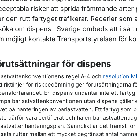
cceptabla risker att sprida främmande arter
ör Avfall
er den rutt fartyget trafikerar. Rederier som 
söka om dispens i Sverige ombeds att i så ti
ör Barlastvatten och biofouling
 möjligt kontakta Transportstyrelsen för ko
ör Barlastvatten
rutsättningar för dispens
ör Barlastvattenkonventionen och svensk lagstiftning
lastvattenkonventionens regel A-4 och
resolution M
 riktlinjer för riskbedömning ger förutsättningarna f
pensförfarandet. En dispens undantar inte ett fartyg h
lämpa barlastvattenkonventionen utan dispens gäller 
vet på hanteringen av barlastvatten. Ett fartyg som b
te därför vara certifierat och ha en barlastvattend
lastvattenhanteringsplan. Sannolikt är det främst för
ör Hantering av barlastvatten
fasta rutter mellan ett mycket begränsat antal hamna