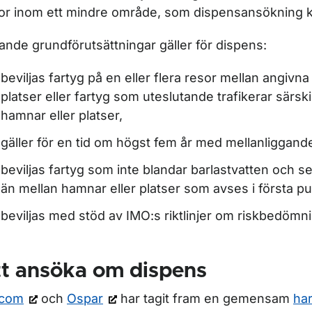
or inom ett mindre område, som dispensansökning kan
jande grundförutsättningar gäller för dispens:
beviljas fartyg på en eller flera resor mellan angivn
platser eller fartyg som uteslutande trafikerar särski
hamnar eller platser,
gäller för en tid om högst fem år med mellanliggande
beviljas fartyg som inte blandar barlastvatten och 
än mellan hamnar eller platser som avses i första p
beviljas med stöd av IMO:s riktlinjer om riskbedömn
tt ansöka om dispens
ör Gods och last
lcom
och
Ospar
har tagit fram en gemensam
ha