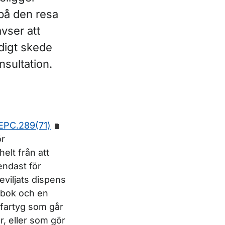
 på den resa
avser att
digt skede
nsultation.
EPC.289(71)
ör
elt från att
endast för
eviljats dispens
agbok och en
 fartyg som går
r, eller som gör