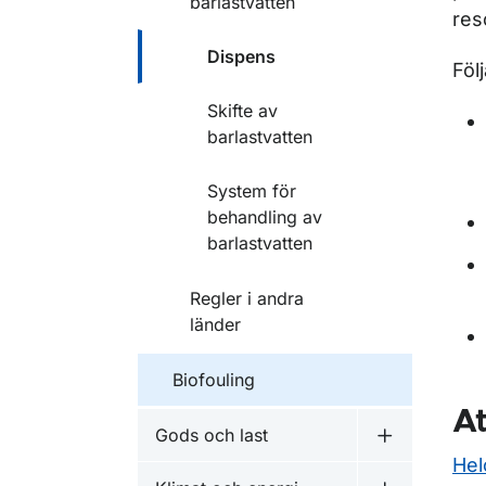
barlastvatten
res
Dispens
Föl
Skifte av
barlastvatten
System för
behandling av
barlastvatten
Regler i andra
länder
Biofouling
A
Gods och last
Undermeny f
He