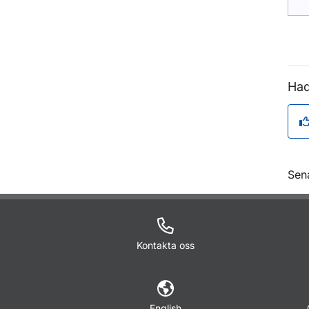
Had
O
Sen
Kontakta oss
English