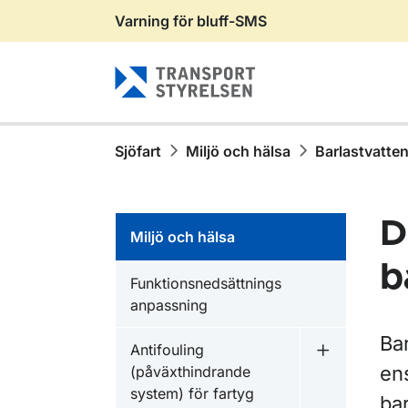
Varning för bluff-SMS
Gå till sidans innehåll
Sjöfart
Miljö och hälsa
Barlastvatten
D
Miljö och hälsa
b
Funktionsnedsättnings
anpassning
Ba
Antifouling
Undermeny f
en
(påväxthindrande
system) för fartyg
bar