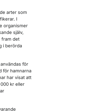
nde arter som
ikerar. I
nde organismer
kande själv,
a fram det
 i berörda
användas för
ad för hamnarna
r har visat att
000 kr eller
ar
svarande