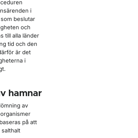
roceduren
ensärenden i
 som beslutar
igheten och
till alla länder
ång tid och den
ärför är det
gheterna i
gt.
av hamnar
edömning av
e organismer
baseras på att
salthalt