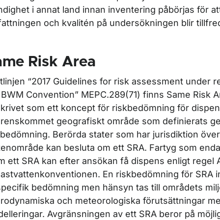
dighet i annat land innan inventering påbörjas för att
attningen och kvalitén på undersökningen blir tillfre
ame Risk Area
iktlinjen “2017 Guidelines for risk assessment under r
 BWM Convention” MEPC.289(71) finns Same Risk A
krivet som ett koncept för riskbedömning för dispen
renskommet geografiskt område som definierats 
kbedömning. Berörda stater som har jurisdiktion över
tenområde kan besluta om ett SRA. Fartyg som endast
m ett SRA kan efter ansökan få dispens enligt regel A
lastvattenkonventionen. En riskbedömning för SRA i
specifik bedömning men hänsyn tas till områdets milj
rodynamiska och meteorologiska förutsättningar me
elleringar. Avgränsningen av ett SRA beror på möjli