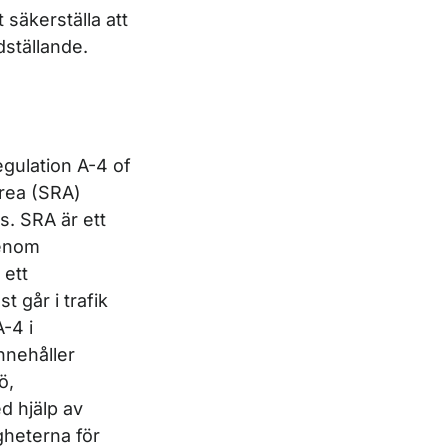
 säkerställa att
dställande.
egulation A-4 of
rea (SRA)
s. SRA är ett
genom
 ett
 går i trafik
-4 i
nnehåller
ö,
d hjälp av
gheterna för