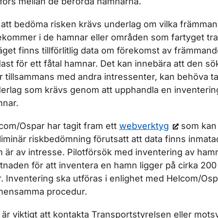
förs mellan de berörda hamnarna.
 att bedöma risken krävs underlag om vilka främma
ekommer i de hamnar eller områden som fartyget traf
äget finns tillförlitlig data om förekomst av främma
ast för ett fåtal hamnar. Det kan innebära att den sö
er tillsammans med andra intressenter, kan behöva t
erlag som krävs genom att upphandla en inventering
nar.
com/Ospar har tagit fram ett
webverktyg
som kan 
liminär riskbedömning förutsatt att data finns inmat
 är av intresse. Pilotförsök med inventering av hamna
tnaden för att inventera en hamn ligger på cirka 200 
. Inventering ska utföras i enlighet med Helcom/Osp
mensamma procedur.
 är viktigt att kontakta Transportstyrelsen eller mot