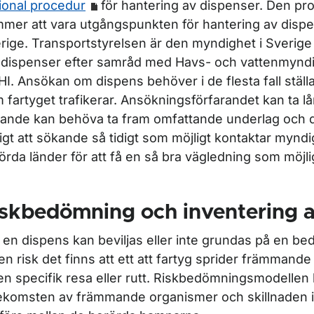
ional procedur
för hantering av dispenser. Den p
ör Klimat och energi
mer att vara utgångspunkten för hantering av disp
rige. Transportstyrelsen är den myndighet i Sverige
r Luft- och bränslekvalitet
dispenser efter samråd med Havs- och vattenmynd
I. Ansökan om dispens behöver i de flesta fall ställas 
 fartyget trafikerar. Ansökningsförfarandet kan ta l
ande kan behöva ta fram omfattande underlag och d
tigt att sökande så tidigt som möjligt kontaktar myndi
ör Olja
örda länder för att få en så bra vägledning som möjli
iskbedömning och inventering 
en dispens kan beviljas eller inte grundas på en b
ken risk det finns att ett att fartyg sprider främmand
en specifik resa eller rutt. Riskbedömningsmodellen 
ekomsten av främmande organismer och skillnaden i 