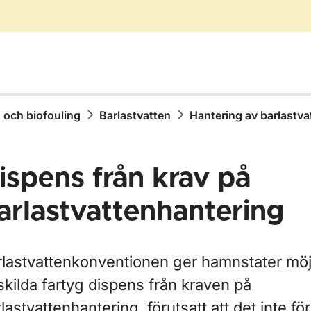
 och biofouling
Barlastvatten
Hantering av barlastva
ispens från krav på
arlastvattenhantering
rlastvattenkonventionen ger hamnstater möjl
ör Antifouling (påväxthindrande system) för fartyg
skilda fartyg dispens från kraven på
lastvattenhantering, förutsatt att det inte fö