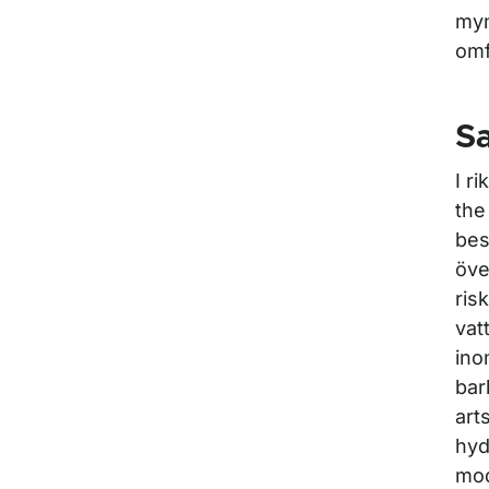
myn
omf
S
I r
the
bes
öve
ris
vat
ino
bar
art
hyd
mod