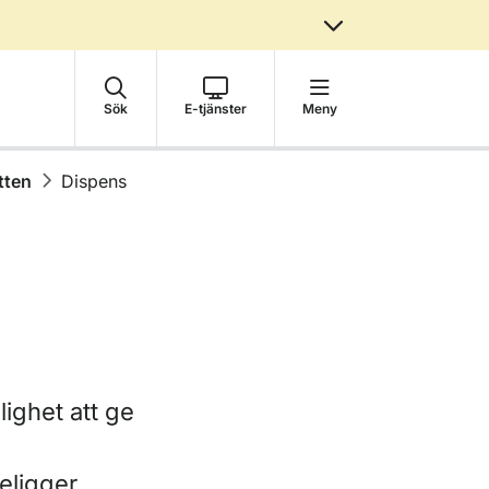
Sök
E-tjänster
Meny
tten
Dispens
ighet att ge
religger