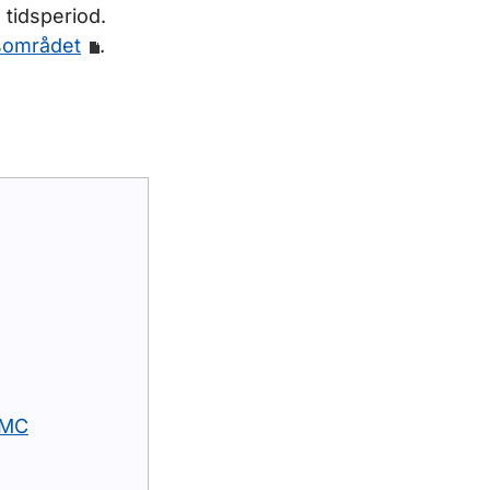
 tidsperiod.
sområdet
.
WMC