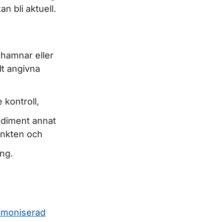
 bli aktuell.
a hamnar eller
lt angivna
 kontroll,
sediment annat
unkten och
ing.
rmoniserad