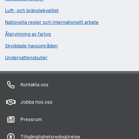
Luft- och bränslekvalitet
Nationella regler och internationellt arbete
Återvinning av fartyg
Skyddade havsområden
Undervattensbuller
Kontakta oss
Jobba hos oss
Pressrum
Tillgänglighetsredogörelse