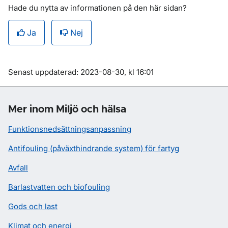
Hade du nytta av informationen på den här sidan?
Ja
Nej
Om sidan
Senast uppdaterad: 2023-08-30, kl 16:01
Mer inom Miljö och hälsa
Funktionsnedsättningsanpassning
Antifouling (påväxthindrande system) för fartyg
Avfall
Barlastvatten och biofouling
Gods och last
Klimat och energi