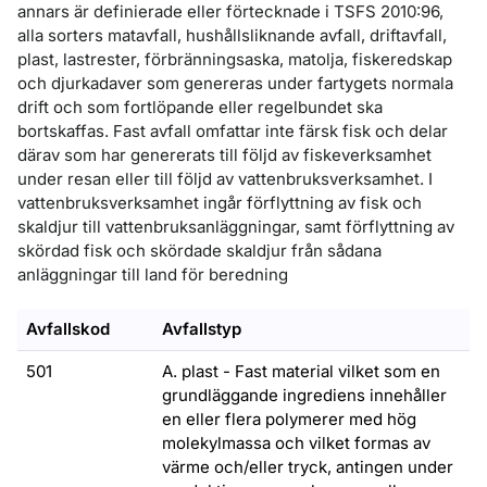
annars är definierade eller förtecknade i TSFS 2010:96,
alla sorters matavfall, hushållsliknande avfall, driftavfall,
plast, lastrester, förbränningsaska, matolja, fiskeredskap
och djurkadaver som genereras under fartygets normala
drift och som fortlöpande eller regelbundet ska
bortskaffas. Fast avfall omfattar inte färsk fisk och delar
därav som har genererats till följd av fiskeverksamhet
under resan eller till följd av vattenbruksverksamhet. I
vattenbruksverksamhet ingår förflyttning av fisk och
skaldjur till vattenbruksanläggningar, samt förflyttning av
skördad fisk och skördade skaldjur från sådana
anläggningar till land för beredning
Avfallskod
Avfallstyp
501
A. plast - Fast material vilket som en
grundläggande ingrediens innehåller
en eller flera polymerer med hög
molekylmassa och vilket formas av
värme och/eller tryck, antingen under