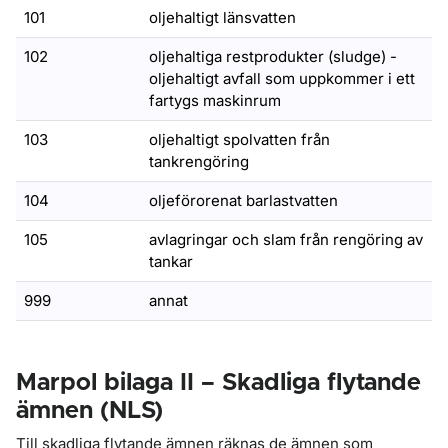
101
oljehaltigt länsvatten
102
oljehaltiga restprodukter (sludge) -
oljehaltigt avfall som uppkommer i ett
fartygs maskinrum
103
oljehaltigt spolvatten från
tankrengöring
104
oljeförorenat barlastvatten
105
avlagringar och slam från rengöring av
tankar
999
annat
Marpol bilaga II – Skadliga flytande
ämnen (NLS)
Till skadliga flytande ämnen räknas de ämnen som