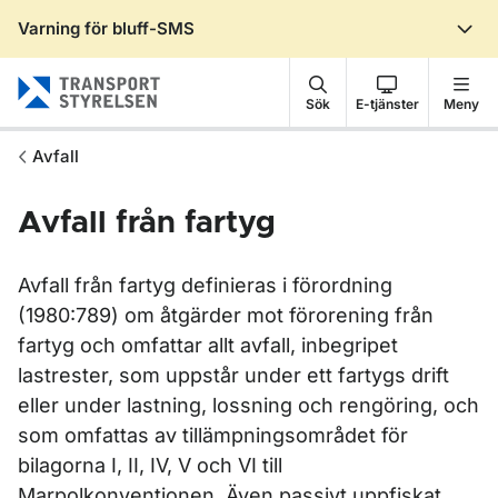
Varning för bluff-SMS
Gå till sidans innehåll
Sök
E-tjänster
Meny
Avfall
Avfall från fartyg
Avfall från fartyg definieras i förordning
(1980:789) om åtgärder mot förorening från
fartyg och omfattar allt avfall, inbegripet
lastrester, som uppstår under ett fartygs drift
eller under lastning, lossning och rengöring, och
som omfattas av tillämpningsområdet för
bilagorna I, II, IV, V och VI till
Marpolkonventionen. Även passivt uppfiskat