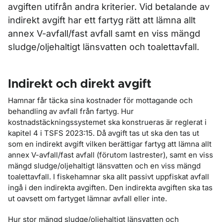
avgiften utifrån andra kriterier. Vid betalande av
indirekt avgift har ett fartyg rätt att lämna allt
annex V-avfall/fast avfall samt en viss mängd
sludge/oljehaltigt länsvatten och toalettavfall.
Indirekt och direkt avgift
Hamnar får täcka sina kostnader för mottagande och
behandling av avfall från fartyg. Hur
kostnadstäckningssystemet ska konstrueras är reglerat i
kapitel 4 i TSFS 2023:15. Då avgift tas ut ska den tas ut
som en indirekt avgift vilken berättigar fartyg att lämna allt
annex V-avfall/fast avfall (förutom lastrester), samt en viss
mängd sludge/oljehaltigt länsvatten och en viss mängd
toalettavfall. I fiskehamnar ska allt passivt uppfiskat avfall
ingå i den indirekta avgiften. Den indirekta avgiften ska tas
ut oavsett om fartyget lämnar avfall eller inte.
Hur stor mängd sludge/oljehaltigt länsvatten och