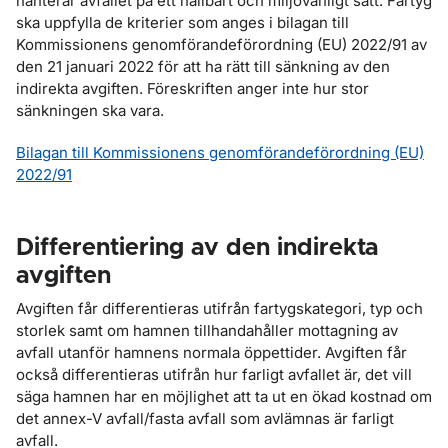
hanterar avfallet på ett hållbart och miljövänligt sätt. Fartyg
ska uppfylla de kriterier som anges i bilagan till
Kommissionens genomförandeförordning (EU) 2022/91 av
den 21 januari 2022 för att ha rätt till sänkning av den
indirekta avgiften. Föreskriften anger inte hur stor
sänkningen ska vara.
Bilagan till Kommissionens genomförandeförordning (EU)
2022/91
Differentiering av den indirekta
avgiften
Avgiften får differentieras utifrån fartygskategori, typ och
storlek samt om hamnen tillhandahåller mottagning av
avfall utanför hamnens normala öppettider. Avgiften får
också differentieras utifrån hur farligt avfallet är, det vill
säga hamnen har en möjlighet att ta ut en ökad kostnad om
det annex-V avfall/fasta avfall som avlämnas är farligt
avfall.