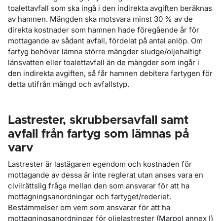
toalettavfall som ska ingå i den indirekta avgiften beräknas
av hamnen. Mängden ska motsvara minst 30 % av de
direkta kostnader som hamnen hade föregående år för
mottagande av sådant avfall, fördelat på antal anlöp. Om
fartyg behöver lämna större mängder sludge/oljehaltigt
länsvatten eller toalettavfall än de mängder som ingår i
den indirekta avgiften, så får hamnen debitera fartygen för
detta utifrån mängd och avfallstyp.
Lastrester, skrubbersavfall samt
avfall från fartyg som lämnas på
varv
Lastrester är lastägaren egendom och kostnaden för
mottagande av dessa är inte reglerat utan anses vara en
civilrättslig fråga mellan den som ansvarar för att ha
mottagningsanordningar och fartyget/rederiet.
Bestämmelser om vem som ansvarar för att ha
mottagningsanordningar för oljelastrester (Marpol annex I)