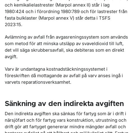
och kemikalielastrester (Marpol annex II) står i lag
1980:424 och i förordning 1980:789 och för lastrester från
fasta bulklaster (Marpol annex V) står detta i TSFS
2023:15.
Avlämning av avfall från avgasreningssystem som används
som metod för att minska utsläpp av svaveldioxid till luft,
det vill säga skrubbersavfall, ska debiteras som en direkt
avgift.
Varv är undantagna kostnadstäckningssystemet i
föreskriften då mottagande av avfall på varv anses ingå i
varvets reparationsverksamhet.
Sänkning av den indirekta avgiften
Den indirekta avgiften ska sänkas för fartyg som är i drift i
närsjöfart och för fartyg vars konstruktion, utrustning och
drift gör att fartyget genererar mindre mängder avfall och