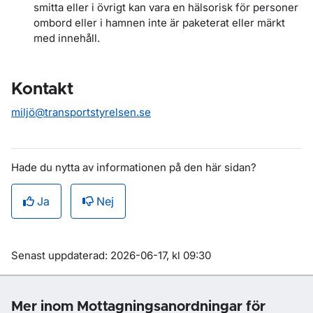
smitta eller i övrigt kan vara en hälsorisk för personer
ombord eller i hamnen inte är paketerat eller märkt
med innehåll.
Kontakt
miljö@transportstyrelsen.se
Hade du nytta av informationen på den här sidan?
Ja
Nej
Om sidan
Senast uppdaterad: 2026-06-17, kl 09:30
Mer inom Mottagningsanordningar för