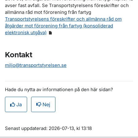
avser fast avfall. Se Transportstyrelsens föreskrifter och
allmänna råd mot förorening från fartyg
Transportstyrelsens föreskrifter och allmänna råd om
åtgärder mot förorening från fartyg (konsoliderad
elektronisk utgåva)
Kontakt
miljo@transportstyrelsen.se
Hade du nytta av informationen på den här sidan?
Ja
Nej
Om sidan
Senast uppdaterad: 2026-07-13, kl 13:18