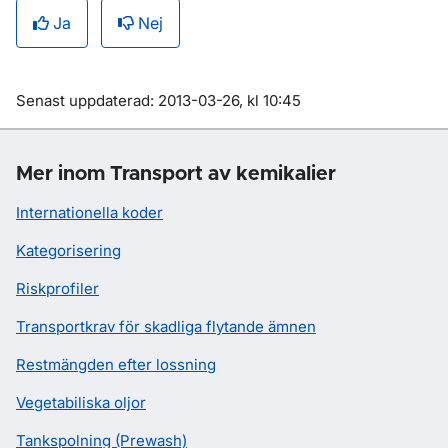
Ja
Nej
Om sidan
Senast uppdaterad: 2013-03-26, kl 10:45
Mer inom Transport av kemikalier
Internationella koder
Kategorisering
Riskprofiler
Transportkrav för skadliga flytande ämnen
Restmängden efter lossning
Vegetabiliska oljor
Tankspolning (Prewash)