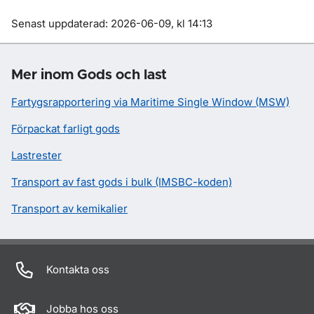
Om sidan
Senast uppdaterad: 2026-06-09, kl 14:13
Mer inom Gods och last
Fartygsrapportering via Maritime Single Window (MSW)
Förpackat farligt gods
Lastrester
Transport av fast gods i bulk (IMSBC-koden)
Transport av kemikalier
Kontakta oss
Jobba hos oss