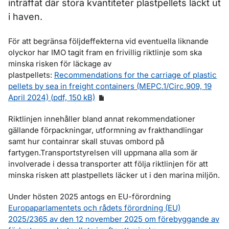
inträffat där stora kvantiteter plastpellets läckt ut
i haven.
För att begränsa följdeffekterna vid eventuella liknande
olyckor har IMO tagit fram en frivillig riktlinje som ska
minska risken för läckage av
plastpellets:
Recommendations for the carriage of plastic
pellets by sea in freight containers (MEPC.1/Circ.909, 19
April 2024) (pdf, 150 kB)
Riktlinjen innehåller bland annat rekommendationer
gällande förpackningar, utformning av frakthandlingar
samt hur containrar skall stuvas ombord på
fartygen.Transportstyrelsen vill uppmana alla som är
involverade i dessa transporter att följa riktlinjen för att
minska risken att plastpellets läcker ut i den marina miljön.
Under hösten 2025 antogs en EU-förordning
Europaparlamentets och rådets förordning (EU)
2025/2365 av den 12 november 2025 om förebyggande av