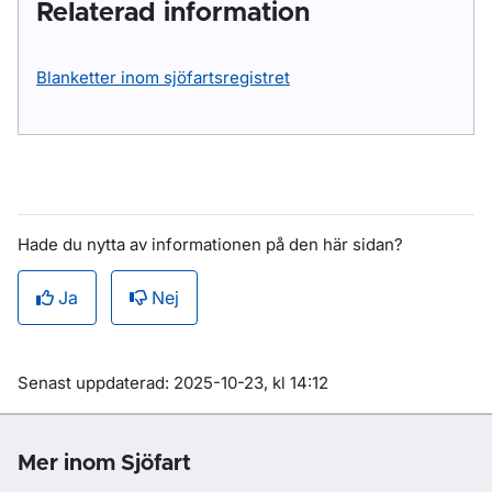
Relaterad information
Blanketter inom sjöfartsregistret
Hade du nytta av informationen på den här sidan?
Ja
Nej
Om sidan
Senast uppdaterad: 2025-10-23, kl 14:12
Mer inom Sjöfart