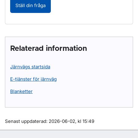
Ställ din fråga
Relaterad information
Järnvägs startsida
E-tjänster för järnväg
Blanketter
Om sidan
Senast uppdaterad: 2026-06-02, kl 15:49