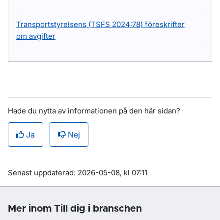
Transportstyrelsens (TSFS 2024:78) föreskrifter
om avgifter
Hade du nytta av informationen på den här sidan?
Ja
Nej
Om sidan
Senast uppdaterad: 2026-05-08, kl 07:11
Mer inom Till dig i branschen